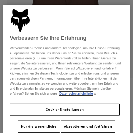
Hosen
Guards
Hosen
Hemden
Hosen
Brillen
Alle anzeigen
Handschuhe
Socken
Kurze Hosen
Alle anzeigen
Jacken
Verbessern Sie Ihre Erfahrung
Jacken
Damen
Wir verwenden Cookies und andere Technologien, um Ihre Online-Erfahrung
Protektoren
zu optimieren. Sie helfen uns dabei, uns an Sie zu erinnern, Ihren Besuch zu
T-Shirts & Tops
Handschuhe
Moto
personalisieren (z. B. um Ihren Warenkorb voll zu halten, Ihnen Geräte zu
zeigen, die Sie interessieren, und Ihnen relevantere Werbung zu senden) und
Brillen
Hoodies und Pullover
unsere Website zu verbessern. Wenn Sie auf „Akzeptieren und fortfahren“
Protektoren
Helme
klicken, stimmen Sie diesen Technologien zu und erlauben uns und unseren
Jacken
Socken
vertrauenswürdigen Partnern, Informationen über Ihre Interaktionen mit der
Jerseys
Hosen
Website zu sammeln, zu verwenden und weiterzugeben, um Ihre Erfahrung
Brillen
Shorts Flexair Damen
und Ihre digitalen Inhalte zu personalisieren. Möchten Sie mehr darüber
Hosen
Taschen & Zubehör
Shirts
erfahren? Sehen Sie sich unsere
Datenschutzrichtlinie
an.
Stiefel
Socken
Artikelnr.
33761
Alle anzeigen
Spare parts
Guards
Cookie-Einstellungen
Price reduced from
to
Zubehör
€ 99,99
€ 59,99
40% OFF
Handschuhe
Kinder
Brillen
Nur die wesentliche
Akzeptieren und fortfahren
Ersatzteile