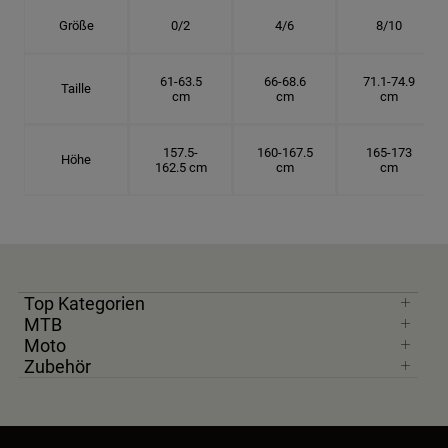
Größe
0/2
4/6
8/10
61-63.5
66-68.6
71.1-74.9
Taille
cm
cm
cm
157.5-
160-167.5
165-173
Höhe
162.5 cm
cm
cm
Top Kategorien
MTB
Moto
Zubehör