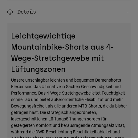
Zubehör
Details
Alles in Accessoires
Taschen & Rucksäcke
Leichtgewichtige
Hüte & Mützen
Mountainbike-Shorts aus 4-
Alle anzeigen
Wege-Stretchgewebe mit
Lüftungszonen
Unsere unschlagbar leichten und bequemen Damenshorts
Flexair sind das Ultimative in Sachen Geschwindigkeit und
Performance. Das 4-Wege-Stretchgewebe leitet Feuchtigkeit
schnell ab und bietet außerordentliche Flexibilität und mehr
Bewegungsfreiheit als alle anderen MTB-Shorts, die du bisher
getragen hast. Die strategisch angeordneten,
lasergeschnittenen Lüftungsöffnungen sorgen für
gesteigerten Komfort und herausragende Atmungsaktivität,
während die DWR-Beschichtung Feuchtigkeit ableitet und