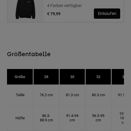
4 Farben verfügbar
€ 79,99
Einkaufen
Größentabelle
Größe
28
30
32
34
Taille
76.2 cm
81.3 cm
86.3 cm
91.5 cm
101.6-
86.3-
91.4-94
96.5-99
Hüfte
104.1
88.9 cm
cm
cm
cm