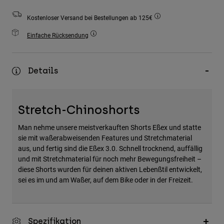
Zubehör
Kostenloser Versand bei Bestellungen ab 125€
Alles in Accessoires
Einfache Rücksendung
Taschen & Rucksäcke
Hüte & Mützen
Details
Alle anzeigen
Stretch-Chinoshorts
Man nehme unsere meistverkauften Shorts Eßex und statte
sie mit waßerabweisenden Features und Stretchmaterial
aus, und fertig sind die Eßex 3.0. Schnell trocknend, auffällig
und mit Stretchmaterial für noch mehr Bewegungsfreiheit –
diese Shorts wurden für deinen aktiven Lebenßtil entwickelt,
sei es im und am Waßer, auf dem Bike oder in der Freizeit.
Spezifikation