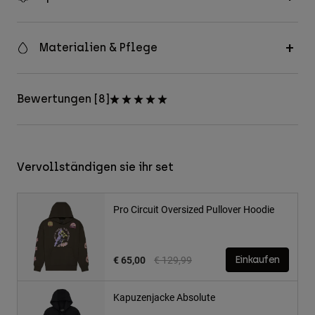
Materialien & Pflege
Bewertungen [8]
Vervollständigen sie ihr set
Pro Circuit Oversized Pullover Hoodie
Price reduced from
to
€ 65,00
€ 129,99
Einkaufen
Kapuzenjacke Absolute