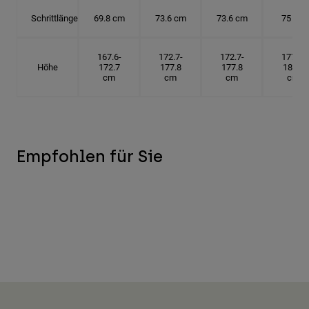
Schrittlänge
69.8 cm
73.6 cm
73.6 cm
75 cm
167.6-
172.7-
172.7-
177.8-
Höhe
172.7
177.8
177.8
182.9
cm
cm
cm
cm
Empfohlen für Sie