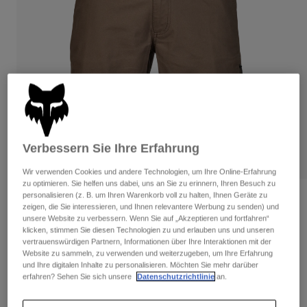
Hosen
Guards
Hosen
Hemden
Hosen
Brillen
Alle anzeigen
Handschuhe
Socken
Kurze Hosen
Alle anzeigen
Jacken
Jacken
Damen
Protektoren
T-Shirts & Tops
Handschuhe
Moto
Verbessern Sie Ihre Erfahrung
Brillen
Hoodies und Pullover
Protektoren
Helme
Jacken
Wir verwenden Cookies und andere Technologien, um Ihre Online-Erfahrung
Socken
zu optimieren. Sie helfen uns dabei, uns an Sie zu erinnern, Ihren Besuch zu
Jerseys
Hosen
Brillen
personalisieren (z. B. um Ihren Warenkorb voll zu halten, Ihnen Geräte zu
Bewertungen
Hosen
zeigen, die Sie interessieren, und Ihnen relevantere Werbung zu senden) und
Taschen & Zubehör
Shirts
unsere Website zu verbessern. Wenn Sie auf „Akzeptieren und fortfahren“
Shorts Essex 3.0
Stiefel
Socken
klicken, stimmen Sie diesen Technologien zu und erlauben uns und unseren
Alle anzeigen
vertrauenswürdigen Partnern, Informationen über Ihre Interaktionen mit der
Spare parts
Guards
Website zu sammeln, zu verwenden und weiterzugeben, um Ihre Erfahrung
Artikelnr.
31667
Zubehör
und Ihre digitalen Inhalte zu personalisieren. Möchten Sie mehr darüber
Handschuhe
erfahren? Sehen Sie sich unsere
Datenschutzrichtlinie
an.
Price reduced from
to
€ 54,99
€ 32,99
40% OFF
Kinder
Brillen
Ersatzteile