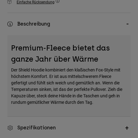
Einfache Rücksendung
Zubehör
Alles in Accessoires
Beschreibung
Taschen & Rucksäcke
Hüte & Mützen
Premium-Fleece bietet das
Alle anzeigen
ganze Jahr über Wärme
Der Shield Hoodie kombiniert den klaßischen Fox-Style mit
höchstem Komfort. Er ist aus mittelschwerem Fleece
gefertigt und fühlt sich weich und gemütlich an. Wenn die
Temperaturen sinken, ist das der perfekte Pullover. Zieh die
Kapuze über, steck deine Hände in die Taschen und geh in
rundum gemütlicher Wärme durch den Tag.
Spezifikationen