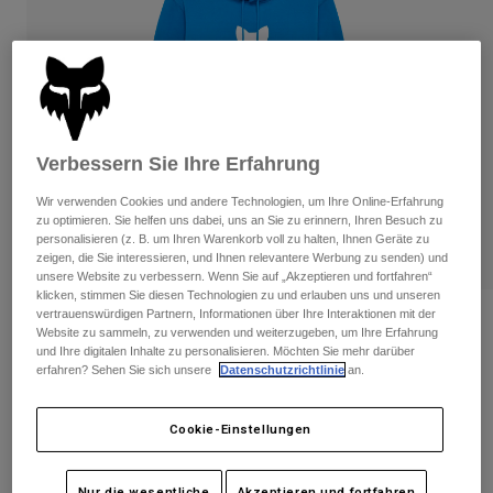
Hosen
Guards
Hosen
Hemden
Hosen
Brillen
Alle anzeigen
Handschuhe
Socken
Kurze Hosen
Alle anzeigen
Jacken
Jacken
Damen
Verbessern Sie Ihre Erfahrung
Protektoren
Wir verwenden Cookies und andere Technologien, um Ihre Online-Erfahrung
T-Shirts & Tops
Handschuhe
Moto
zu optimieren. Sie helfen uns dabei, uns an Sie zu erinnern, Ihren Besuch zu
Brillen
personalisieren (z. B. um Ihren Warenkorb voll zu halten, Ihnen Geräte zu
Hoodies und Pullover
zeigen, die Sie interessieren, und Ihnen relevantere Werbung zu senden) und
Protektoren
Helme
Jacken
unsere Website zu verbessern. Wenn Sie auf „Akzeptieren und fortfahren“
Socken
klicken, stimmen Sie diesen Technologien zu und erlauben uns und unseren
Jerseys
Hosen
Brillen
vertrauenswürdigen Partnern, Informationen über Ihre Interaktionen mit der
Bewertungen
Hosen
Website zu sammeln, zu verwenden und weiterzugeben, um Ihre Erfahrung
Taschen & Zubehör
Shirts
und Ihre digitalen Inhalte zu personalisieren. Möchten Sie mehr darüber
Shield Pullover Hoodie
Stiefel
Socken
erfahren? Sehen Sie sich unsere
Datenschutzrichtlinie
an.
Alle anzeigen
Spare parts
Guards
Artikelnr.
36268
Zubehör
Cookie-Einstellungen
Handschuhe
Price reduced from
to
€ 84,99
€ 50,99
40% OFF
Kinder
Brillen
Ersatzteile
Nur die wesentliche
Akzeptieren und fortfahren