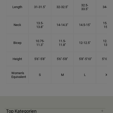
32.5-
Length
31-31.5"
32-32.5"
34-35"
33.5"
13.5-
15.25-
Neck
14-14.3"
14.5-15"
13.8"
15.5"
10.75-
11.5-
12.75-
Bicep
12-12.5"
11.3"
11.8"
13.3"
Height
5'6"-5'8"
5'6"-5'8"
5'8"-5'10"
5'10"- 6'
Women's
S
M
L
XL
Equivalent
Top Kategorien