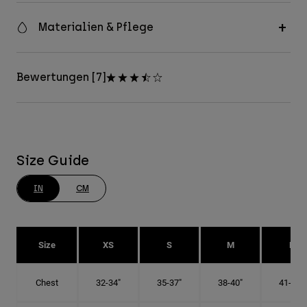
Materialien & Pflege
Bewertungen [7]
Size Guide
IN
CM
Size
XS
S
M
L
Chest
32-34"
35-37"
38-40"
41-43"