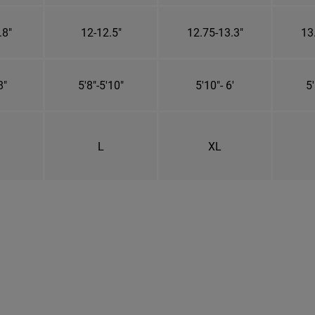
.8"
12-12.5"
12.75-13.3"
13
8"
5'8"-5'10"
5'10"- 6'
5'
L
XL