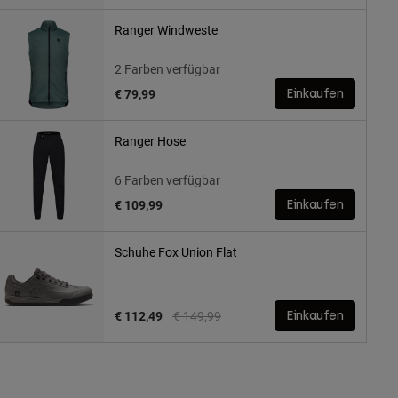
Ranger Windweste
2 Farben verfügbar
€ 79,99
Einkaufen
Ranger Hose
6 Farben verfügbar
€ 109,99
Einkaufen
Schuhe Fox Union Flat
Price reduced from
to
€ 112,49
€ 149,99
Einkaufen