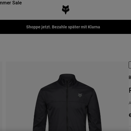
mmer Sale
Fox LAB Capsule Collection -
Jetzt kaufen
B
A
€