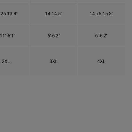
.25-13.8"
14-14.5"
14.75-15.3"
11"-6'1"
6'-6'2"
6'-6'2"
2XL
3XL
4XL