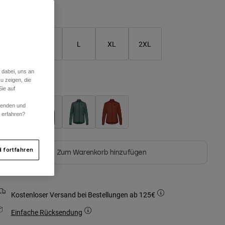
Größentabelle
S
M
L
XL
2XL
 dabei, uns an
u zeigen, die
arben -
ie auf
rwenden und
r erfahren?
 fortfahren
Zum Warenkorb hinzufügen
Kostenloser Versand bei Bestellungen ab 125€
Einfache Rücksendung