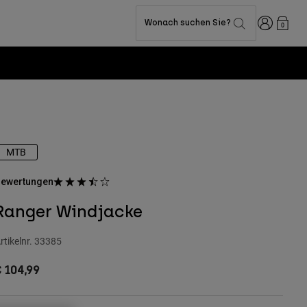
Anmelden
Wonach suchen Sie?
0
MTB
ewertungen
Ranger Windjacke
rtikelnr.
33385
 104,99