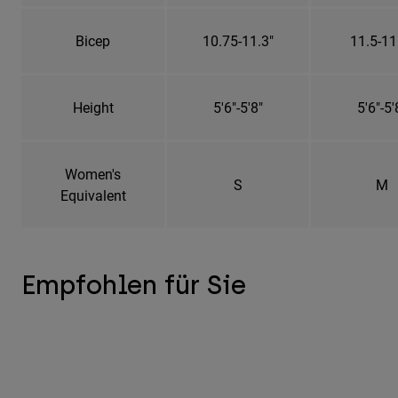
Bicep
10.75-11.3"
11.5-11
Height
5'6"-5'8"
5'6"-5'
Women's
S
M
Equivalent
Empfohlen für Sie