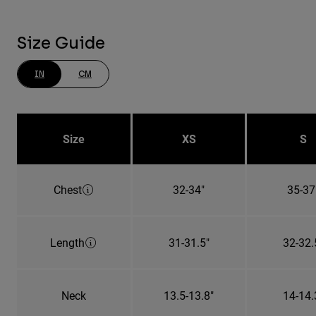
Size Guide
IN
CM
Size
XS
S
Chest
32-34"
35-37
Length
31-31.5"
32-32.
Neck
13.5-13.8"
14-14.