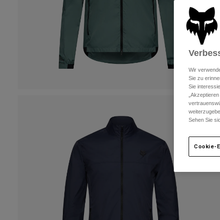
Verbess
Wir verwende
Sie zu erinne
Sie interess
„Akzeptieren
vertrauenswü
weiterzugebe
Sehen Sie si
Cookie-E