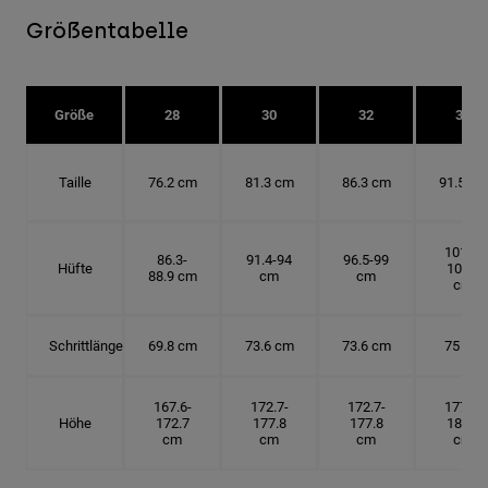
Größentabelle
Größe
28
30
32
34
Taille
76.2 cm
81.3 cm
86.3 cm
91.5 cm
101.6-
86.3-
91.4-94
96.5-99
Hüfte
104.1
88.9 cm
cm
cm
cm
Schrittlänge
69.8 cm
73.6 cm
73.6 cm
75 cm
167.6-
172.7-
172.7-
177.8-
Höhe
172.7
177.8
177.8
182.9
cm
cm
cm
cm