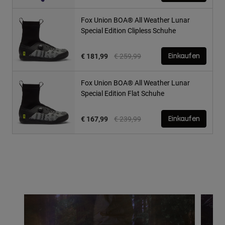
Fox Union BOA® All Weather Lunar
Special Edition Clipless Schuhe
Price reduced from
to
€ 181,99
€ 259,99
Einkaufen
Fox Union BOA® All Weather Lunar
Special Edition Flat Schuhe
Price reduced from
to
€ 167,99
€ 239,99
Einkaufen