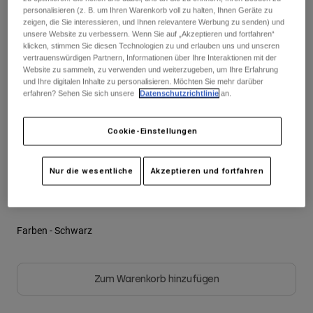
Jacken
Moto entdecken
personalisieren (z. B. um Ihren Warenkorb voll zu halten, Ihnen Geräte zu
T-shirts
zeigen, die Sie interessieren, und Ihnen relevantere Werbung zu senden) und
Socken
Sehen Sie das ganze Kit
.
hier
unsere Website zu verbessern. Wenn Sie auf „Akzeptieren und fortfahren“
Hoodies und Pullover
klicken, stimmen Sie diesen Technologien zu und erlauben uns und unseren
Alle anzeigen
Product Help
Alle anzeigen
MTB entdecken
vertrauenswürdigen Partnern, Informationen über Ihre Interaktionen mit der
Website zu sammeln, zu verwenden und weiterzugeben, um Ihre Erfahrung
und Ihre digitalen Inhalte zu personalisieren. Möchten Sie mehr darüber
Motorradausrüstung Ratgeber
Größentabelle
erfahren? Sehen Sie sich unsere
Datenschutzrichtlinie
an.
Freizeitkleidung
Product Help
Zubehör
Helm-Pflegeanleitung
28
30
32
34
36
38
Cookie-Einstellungen
MTB Ratgeber
Tops
Stiefel-Pflegeanleitung
Hüte & Mützen
Hoodies und Pullover
Helm-Pflegeanleitung
Taschen & Rucksäcke
Nur die wesentliche
Akzeptieren und fortfahren
40
Jacken
Socken
Hosen
Stickers
Kurze Hosen
Farben -
Schwarz
Sonstiges Zubehör
Badehosen
Alle anzeigen
Alle anzeigen
Zum Warenkorb hinzufügen