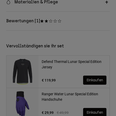
Materialien & Pflege
Bewertungen [1]
Vervollständigen sie ihr set
Defend Thermal Lunar Special Edition
Jersey
€ 119,99
Einkaufen
Ranger Water Lunar Special Edition
Handschuhe
Price reduced from
to
€ 29,99
€ 49,99
Einkaufen