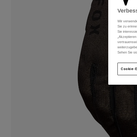
Verbess
Wir verwende
Sie zu erinne
Sie interess
„Akzeptieren
vertrauenswü
weiterzugebe
Sehen Sie si
Cookie-E