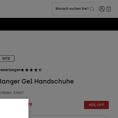
Anmelden
Wonach suchen Sie?
0
MTB
ewertungen
Ranger Gel Handschuhe
rtikelnr.
33607
rice reduced from
to
€ 34,99
€ 20,99
40% OFF