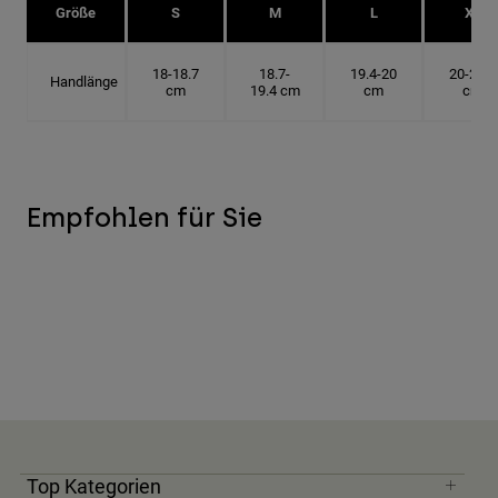
Größe
S
M
L
XL
18-18.7
18.7-
19.4-20
20-20.6
Handlänge
cm
19.4 cm
cm
cm
Empfohlen für Sie
Top Kategorien