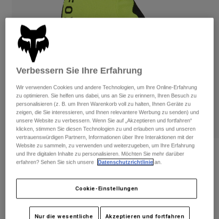
Hosen
Guards
Hosen
Hemden
Hosen
Brillen
Alle anzeigen
Handschuhe
Socken
Kurze Hosen
Alle anzeigen
Jacken
Jacken
Verbessern Sie Ihre Erfahrung
Damen
Protektoren
Wir verwenden Cookies und andere Technologien, um Ihre Online-Erfahrung
T-Shirts & Tops
Handschuhe
Moto
zu optimieren. Sie helfen uns dabei, uns an Sie zu erinnern, Ihren Besuch zu
personalisieren (z. B. um Ihren Warenkorb voll zu halten, Ihnen Geräte zu
Brillen
Hoodies und Pullover
zeigen, die Sie interessieren, und Ihnen relevantere Werbung zu senden) und
Protektoren
Helme
unsere Website zu verbessern. Wenn Sie auf „Akzeptieren und fortfahren“
Jacken
Socken
klicken, stimmen Sie diesen Technologien zu und erlauben uns und unseren
Jerseys
vertrauenswürdigen Partnern, Informationen über Ihre Interaktionen mit der
Hosen
Brillen
Website zu sammeln, zu verwenden und weiterzugeben, um Ihre Erfahrung
Hosen
Taschen & Zubehör
Shirts
Bewertungen
und Ihre digitalen Inhalte zu personalisieren. Möchten Sie mehr darüber
Stiefel
erfahren? Sehen Sie sich unsere
Datenschutzrichtlinie
an.
Socken
Alle anzeigen
Ranger Gel Handschuhe
Spare parts
Guards
Zubehör
Cookie-Einstellungen
Handschuhe
Artikelnr.
33607
Kinder
Brillen
Ersatzteile
€ 20,99
-
€ 34,99
Nur die wesentliche
Akzeptieren und fortfahren