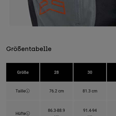
Größentabelle
Größe
28
30
Taille
76.2 cm
81.3 cm
86.3-88.9
91.4-94
Hüfte