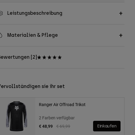
Leistungsbeschreibung
Materialien & Pflege
Bewertungen [2]
ervollständigen sie ihr set
Ranger Air Offroad Trikot
2 Farben verfügbar
Price reduced from
to
€ 48,99
€ 69,99
Einkaufen