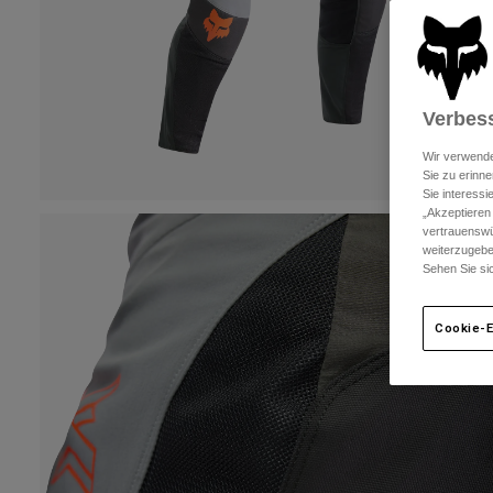
Verbess
Wir verwende
Sie zu erinne
Sie interess
„Akzeptieren
vertrauenswü
weiterzugebe
Sehen Sie si
Cookie-E