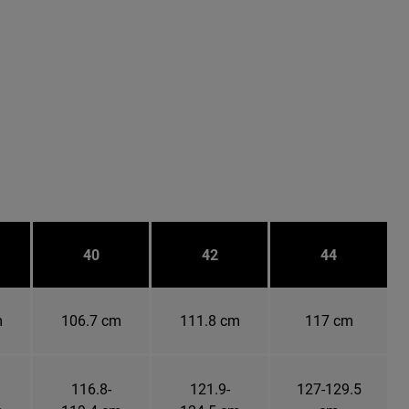
40
42
44
m
106.7 cm
111.8 cm
117 cm
116.8-
121.9-
127-129.5