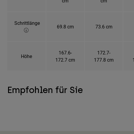
cm
cm
Schrittlänge
69.8 cm
73.6 cm
167.6-
172.7-
Höhe
172.7 cm
177.8 cm
Empfohlen für Sie