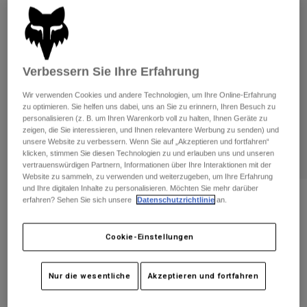
Hosen
Guards
Hosen
Hemden
Hosen
Brillen
Alle anzeigen
Handschuhe
Socken
Kurze Hosen
Verbessern Sie Ihre Erfahrung
Alle anzeigen
Jacken
Wir verwenden Cookies und andere Technologien, um Ihre Online-Erfahrung
Jacken
Damen
zu optimieren. Sie helfen uns dabei, uns an Sie zu erinnern, Ihren Besuch zu
Protektoren
personalisieren (z. B. um Ihren Warenkorb voll zu halten, Ihnen Geräte zu
T-Shirts & Tops
Handschuhe
zeigen, die Sie interessieren, und Ihnen relevantere Werbung zu senden) und
Moto
unsere Website zu verbessern. Wenn Sie auf „Akzeptieren und fortfahren“
Brillen
Hoodies und Pullover
klicken, stimmen Sie diesen Technologien zu und erlauben uns und unseren
Protektoren
Helme
vertrauenswürdigen Partnern, Informationen über Ihre Interaktionen mit der
Jacken
Website zu sammeln, zu verwenden und weiterzugeben, um Ihre Erfahrung
Socken
Jerseys
und Ihre digitalen Inhalte zu personalisieren. Möchten Sie mehr darüber
Hosen
Brillen
Bewertungen
erfahren? Sehen Sie sich unsere
Datenschutzrichtlinie
an.
Hosen
Taschen & Zubehör
Shirts
Launch Pro D30 Knieschoner
Stiefel
Socken
Alle anzeigen
Cookie-Einstellungen
Spare parts
Guards
Artikelnr.
18493
Zubehör
Handschuhe
Nur die wesentliche
Akzeptieren und fortfahren
Price reduced from
to
€ 149,99
€ 89,99
40% OFF
Kinder
Brillen
Ersatzteile