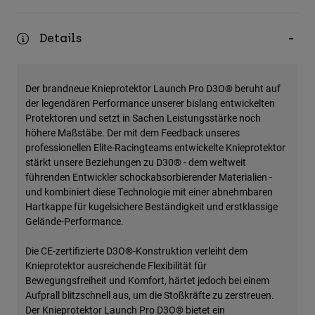
Zubehör
Details
Alles in Accessoires
Taschen & Rucksäcke
Hüte & Mützen
Der brandneue Knieprotektor Launch Pro D3O® beruht auf
der legendären Performance unserer bislang entwickelten
Alle anzeigen
Protektoren und setzt in Sachen Leistungsstärke noch
höhere Maßstäbe. Der mit dem Feedback unseres
professionellen Elite-Racingteams entwickelte Knieprotektor
stärkt unsere Beziehungen zu D30® - dem weltweit
führenden Entwickler schockabsorbierender Materialien -
und kombiniert diese Technologie mit einer abnehmbaren
Hartkappe für kugelsichere Beständigkeit und erstklassige
Gelände-Performance.
Die CE-zertifizierte D3O®-Konstruktion verleiht dem
Knieprotektor ausreichende Flexibilität für
Bewegungsfreiheit und Komfort, härtet jedoch bei einem
Aufprall blitzschnell aus, um die Stoßkräfte zu zerstreuen.
Der Knieprotektor Launch Pro D3O® bietet ein