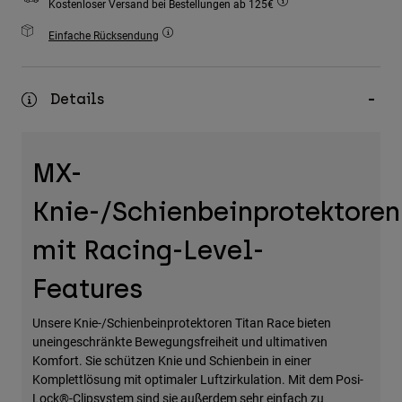
Kostenloser Versand bei Bestellungen ab 125€
Zubehör
Einfache Rücksendung
Alles in Accessoires
Taschen & Rucksäcke
Details
Hüte & Mützen
Alle anzeigen
MX-
Knie-/Schienbeinprotektoren
mit Racing-Level-
Features
Unsere Knie-/Schienbeinprotektoren Titan Race bieten
uneingeschränkte Bewegungsfreiheit und ultimativen
Komfort. Sie schützen Knie und Schienbein in einer
Komplettlösung mit optimaler Luftzirkulation. Mit dem Posi-
Lock®-Clipsystem sind sie außerdem sehr einfach zu