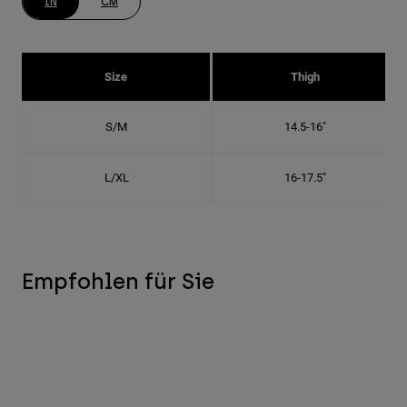
IN
CM
Size
Thigh
S/M
14.5-16"
L/XL
16-17.5"
Empfohlen für Sie