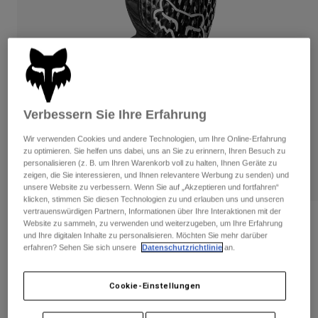
Hosen
Guards
Hosen
Hemden
Hosen
Brillen
Alle anzeigen
Handschuhe
Socken
Kurze Hosen
Alle anzeigen
Jacken
Jacken
Damen
Verbessern Sie Ihre Erfahrung
Protektoren
T-Shirts & Tops
Handschuhe
Moto
Wir verwenden Cookies und andere Technologien, um Ihre Online-Erfahrung
zu optimieren. Sie helfen uns dabei, uns an Sie zu erinnern, Ihren Besuch zu
Brillen
Hoodies und Pullover
personalisieren (z. B. um Ihren Warenkorb voll zu halten, Ihnen Geräte zu
Protektoren
Helme
zeigen, die Sie interessieren, und Ihnen relevantere Werbung zu senden) und
Jacken
Socken
unsere Website zu verbessern. Wenn Sie auf „Akzeptieren und fortfahren“
Jerseys
klicken, stimmen Sie diesen Technologien zu und erlauben uns und unseren
Hosen
Brillen
vertrauenswürdigen Partnern, Informationen über Ihre Interaktionen mit der
Hosen
Taschen & Zubehör
Shirts
Bewertungen
Website zu sammeln, zu verwenden und weiterzugeben, um Ihre Erfahrung
Stiefel
Socken
und Ihre digitalen Inhalte zu personalisieren. Möchten Sie mehr darüber
Alle anzeigen
erfahren? Sehen Sie sich unsere
Datenschutzrichtlinie
an.
Knie-/Schienbeinprotektoren Titan
Spare parts
Guards
Race - CE
Zubehör
Handschuhe
Cookie-Einstellungen
Artikelnr.
25191
Kinder
Brillen
Ersatzteile