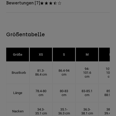
Bewertungen [7]
Größentabelle
Größe
XS
S
M
L
94-
101.6-
81.3-
86.4-94
Brustkorb
101.6
109.2
86.4 cm
cm
cm
cm
78.4-80
80-83
83-85.1
85.1-
Länge
cm
cm
cm
88.9 cm
34.3-
35.1-
36.3-
38.1-
Nacken
35.1 cm
36.3 cm
38.1 cm
39.4 cm