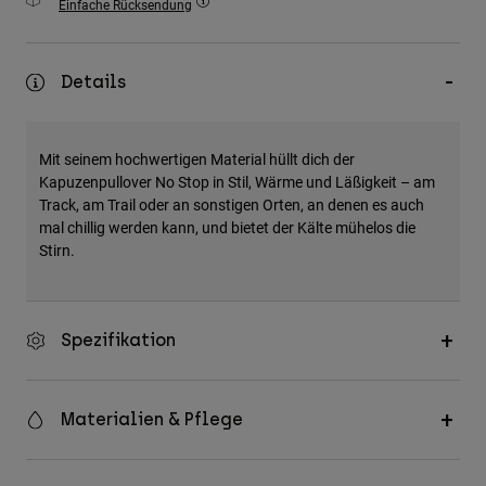
Einfache Rücksendung
Zubehör
Alles in Accessoires
Details
Taschen & Rucksäcke
Hüte & Mützen
Mit seinem hochwertigen Material hüllt dich der
Alle anzeigen
Kapuzenpullover No Stop in Stil, Wärme und Läßigkeit – am
Track, am Trail oder an sonstigen Orten, an denen es auch
mal chillig werden kann, und bietet der Kälte mühelos die
Stirn.
Spezifikation
Materialien & Pflege