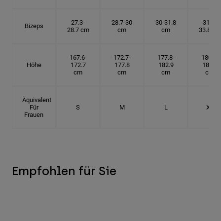
27.3-
28.7-30
30-31.8
31.8-
Bizeps
28.7 cm
cm
cm
33.8 cm
167.6-
172.7-
177.8-
180.3-
Höhe
172.7
177.8
182.9
185.5
cm
cm
cm
cm
Äquivalent
Für
S
M
L
XL
Frauen
Empfohlen für Sie