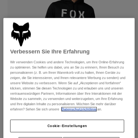
Hosen
Guards
Hosen
Hemden
Hosen
Brillen
Alle anzeigen
Handschuhe
Socken
Kurze Hosen
Alle anzeigen
Jacken
Jacken
Damen
Verbessern Sie Ihre Erfahrung
Protektoren
T-Shirts & Tops
Handschuhe
Moto
Wir verwenden Cookies und andere Technologien, um Ihre Online-Erfahrung
Brillen
zu optimieren. Sie helfen uns dabei, uns an Sie zu erinnern, Ihren Besuch zu
Hoodies und Pullover
personalisieren (z. B. um Ihren Warenkorb voll zu halten, Ihnen Geräte zu
Protektoren
Helme
Jacken
zeigen, die Sie interessieren, und Ihnen relevantere Werbung zu senden) und
Socken
Jerseys
unsere Website zu verbessern. Wenn Sie auf „Akzeptieren und fortfahren“
Hosen
Brillen
klicken, stimmen Sie diesen Technologien zu und erlauben uns und unseren
Bewertungen
Hosen
vertrauenswürdigen Partnern, Informationen über Ihre Interaktionen mit der
Taschen & Zubehör
Shirts
Website zu sammeln, zu verwenden und weiterzugeben, um Ihre Erfahrung
Kapuzenpullover Non Stop
Stiefel
Socken
und Ihre digitalen Inhalte zu personalisieren. Möchten Sie mehr darüber
Alle anzeigen
erfahren? Sehen Sie sich unsere
Datenschutzrichtlinie
an.
Spare parts
Guards
Artikelnr.
31676
Zubehör
Handschuhe
Cookie-Einstellungen
Price reduced from
to
€ 74,99
€ 37,50
50% OFF
Kinder
Brillen
Ersatzteile