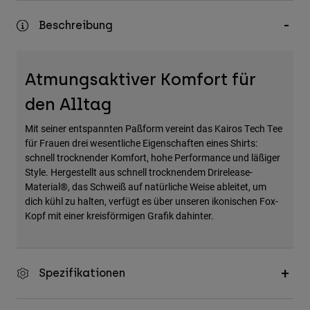
Zubehör
Beschreibung
Alles in Accessoires
Taschen & Rucksäcke
Atmungsaktiver Komfort für
Hüte & Mützen
den Alltag
Alle anzeigen
Mit seiner entspannten Paßform vereint das Kairos Tech Tee
für Frauen drei wesentliche Eigenschaften eines Shirts:
schnell trocknender Komfort, hohe Performance und läßiger
Style. Hergestellt aus schnell trocknendem Drirelease-
Material®, das Schweiß auf natürliche Weise ableitet, um
dich kühl zu halten, verfügt es über unseren ikonischen Fox-
Kopf mit einer kreisförmigen Grafik dahinter.
Spezifikationen