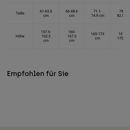
61-63.5
66-68.6
71.1-
78.7-
Taille
cm
cm
74.9 cm
82.5 cm
157.5-
160-
165-173
167.5-
Höhe
162.5
167.5
cm
175 cm
cm
cm
Empfohlen für Sie