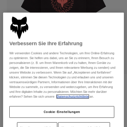
Hosen
Guards
Hosen
Hemden
Hosen
Brillen
Alle anzeigen
Handschuhe
Socken
Kurze Hosen
Alle anzeigen
Jacken
Jacken
Damen
Verbessern Sie Ihre Erfahrung
Protektoren
Wir verwenden Cookies und andere Technologien, um Ihre Online-Erfahrung
T-Shirts & Tops
Handschuhe
Moto
zu optimieren. Sie helfen uns dabei, uns an Sie zu erinnern, Ihren Besuch zu
Brillen
Hoodies und Pullover
personalisieren (z. B. um Ihren Warenkorb voll zu halten, Ihnen Geräte zu
Protektoren
Helme
zeigen, die Sie interessieren, und Ihnen relevantere Werbung zu senden) und
Jacken
unsere Website zu verbessern. Wenn Sie auf „Akzeptieren und fortfahren“
Socken
Jerseys
klicken, stimmen Sie diesen Technologien zu und erlauben uns und unseren
Hosen
Brillen
Kairos Tech Tee für Frauen
vertrauenswürdigen Partnern, Informationen über Ihre Interaktionen mit der
Hosen
Website zu sammeln, zu verwenden und weiterzugeben, um Ihre Erfahrung
Taschen & Zubehör
Shirts
und Ihre digitalen Inhalte zu personalisieren. Möchten Sie mehr darüber
Stiefel
Socken
Artikelnr.
36494
erfahren? Sehen Sie sich unsere
Datenschutzrichtlinie
an.
Alle anzeigen
Spare parts
Guards
Price reduced from
to
€ 34,99
€ 17,50
Zubehör
50% OFF
Handschuhe
Cookie-Einstellungen
Kinder
Brillen
Ersatzteile