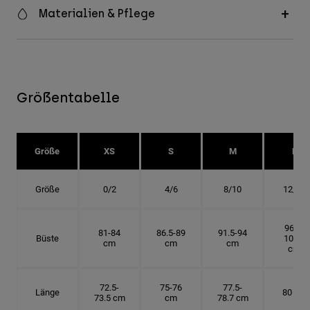
Materialien & Pflege
Größentabelle
Größe
XS
S
M
L
Größe
0/2
4/6
8/10
12/14
96.5-
81-84
86.5-89
91.5-94
Büste
101.5
cm
cm
cm
cm
72.5-
75-76
77.5-
Länge
80 cm
73.5 cm
cm
78.7 cm