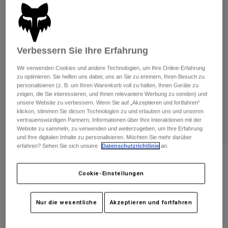
Hosen
Guards
Hosen
Hemden
Hosen
Brillen
Alle anzeigen
Handschuhe
Socken
Kurze Hosen
Verbessern Sie Ihre Erfahrung
Alle anzeigen
Jacken
Wir verwenden Cookies und andere Technologien, um Ihre Online-Erfahrung
Jacken
Damen
zu optimieren. Sie helfen uns dabei, uns an Sie zu erinnern, Ihren Besuch zu
Protektoren
personalisieren (z. B. um Ihren Warenkorb voll zu halten, Ihnen Geräte zu
zeigen, die Sie interessieren, und Ihnen relevantere Werbung zu senden) und
T-Shirts & Tops
Handschuhe
Moto
unsere Website zu verbessern. Wenn Sie auf „Akzeptieren und fortfahren“
Brillen
Hoodies und Pullover
klicken, stimmen Sie diesen Technologien zu und erlauben uns und unseren
Protektoren
vertrauenswürdigen Partnern, Informationen über Ihre Interaktionen mit der
Helme
Jacken
Website zu sammeln, zu verwenden und weiterzugeben, um Ihre Erfahrung
Socken
Jerseys
und Ihre digitalen Inhalte zu personalisieren. Möchten Sie mehr darüber
Hosen
Brillen
erfahren? Sehen Sie sich unsere
Datenschutzrichtlinie
an.
Hosen
Taschen & Zubehör
Shirts
Bewertungen
Stiefel
Socken
Cookie-Einstellungen
Alle anzeigen
Jugend Jacke Titan Sport
Spare parts
Guards
Zubehör
Handschuhe
Artikelnr.
24019-001-OS
Nur die wesentliche
Akzeptieren und fortfahren
Kinder
Brillen
Ersatzteile
€ 139,99