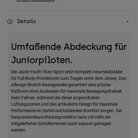
Zubehör
Alles in Accessoires
Details
Taschen & Rucksäcke
Hüte & Mützen
Umfaßende Abdeckung für
Alle anzeigen
Juniorpiloten.
Die Jacke Youth Titan Sport setzt komplett neue Maßstäbe
für Full-Body-Protektoren zum Tragen unter dem Jersey. Das
Allwege-Stretch-Basisgewebe garantiert eine präzise
Paßform ohne Ausbeulen für maximale Bewegungsfreiheit
beim Fahren, während die clever angeordneten
Lüftungszonen und das artikulierte Design für maximale
Performance im Sattel und kühlenden Komfort sorgen. Der
herausnehmbare Rückenprotektor kann mit Hilfe der
mitgelieferten Schulterriemen auch separat getragen
werden.