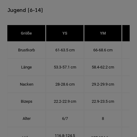
Jugend (6-14)
Größe
YS
YM
Brustkorb
61-63.5 cm
66-68.6 cm
71-
Länge
53.3-57.1 cm
58.4-62.2 cm
63.
Nacken
28-28.6 cm
29.2-29.9 cm
30.
Bizeps
22.2-22.9 cm
22.9-23.5 cm
24.
Alter
6/7
8
116.8-124.5