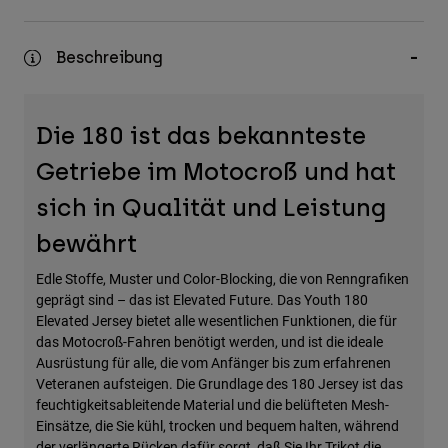
Zubehör
Beschreibung
Alles in Accessoires
Taschen & Rucksäcke
Hüte & Mützen
Die 180 ist das bekannteste
Alle anzeigen
Getriebe im Motocroß und hat
sich in Qualität und Leistung
bewährt
Edle Stoffe, Muster und Color-Blocking, die von Renngrafiken
geprägt sind – das ist Elevated Future. Das Youth 180
Elevated Jersey bietet alle wesentlichen Funktionen, die für
das Motocroß-Fahren benötigt werden, und ist die ideale
Ausrüstung für alle, die vom Anfänger bis zum erfahrenen
Veteranen aufsteigen. Die Grundlage des 180 Jersey ist das
feuchtigkeitsableitende Material und die belüfteten Mesh-
Einsätze, die Sie kühl, trocken und bequem halten, während
der verlängerte Rücken dafür sorgt, daß Sie Ihr Trikot die