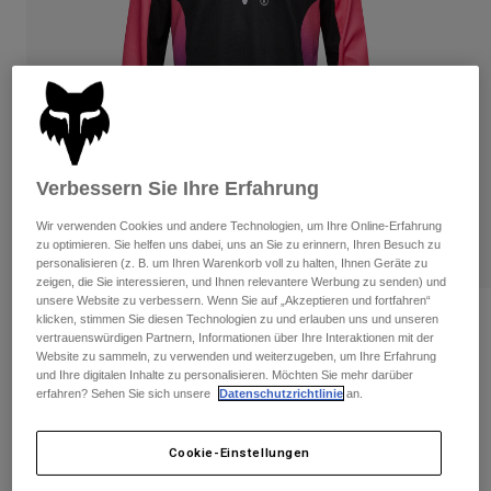
Hosen
Guards
Hosen
Hemden
Hosen
Brillen
Alle anzeigen
Handschuhe
Socken
Kurze Hosen
Alle anzeigen
Jacken
Jacken
Damen
Protektoren
Verbessern Sie Ihre Erfahrung
T-Shirts & Tops
Handschuhe
Moto
Wir verwenden Cookies und andere Technologien, um Ihre Online-Erfahrung
Brillen
Hoodies und Pullover
zu optimieren. Sie helfen uns dabei, uns an Sie zu erinnern, Ihren Besuch zu
Protektoren
Helme
personalisieren (z. B. um Ihren Warenkorb voll zu halten, Ihnen Geräte zu
Jacken
zeigen, die Sie interessieren, und Ihnen relevantere Werbung zu senden) und
Socken
Jerseys
unsere Website zu verbessern. Wenn Sie auf „Akzeptieren und fortfahren“
Hosen
Brillen
klicken, stimmen Sie diesen Technologien zu und erlauben uns und unseren
Bewertungen
Hosen
vertrauenswürdigen Partnern, Informationen über Ihre Interaktionen mit der
Taschen & Zubehör
Shirts
Website zu sammeln, zu verwenden und weiterzugeben, um Ihre Erfahrung
Jugend 180 Elevated Trikot
Stiefel
Socken
und Ihre digitalen Inhalte zu personalisieren. Möchten Sie mehr darüber
Alle anzeigen
Spare parts
erfahren? Sehen Sie sich unsere
Datenschutzrichtlinie
an.
Guards
Artikelnr.
33551
Zubehör
Handschuhe
Cookie-Einstellungen
Price reduced from
to
€ 34,99
€ 22,74
35% OFF
Kinder
Brillen
Ersatzteile