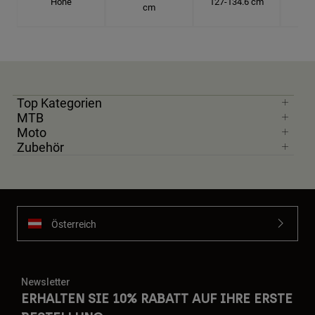
Höhe
127-134.6 cm
137
cm
Top Kategorien
MTB
Moto
Zubehör
Österreich
Newsletter
ERHALTEN SIE 10% RABATT AUF IHRE ERSTE