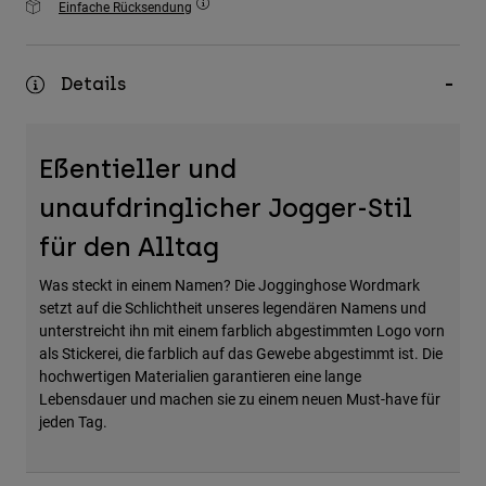
Einfache Rücksendung
Zubehör
Alles in Accessoires
Details
Taschen & Rucksäcke
Hüte & Mützen
Eßentieller und
Alle anzeigen
unaufdringlicher Jogger-Stil
für den Alltag
Was steckt in einem Namen? Die Jogginghose Wordmark
setzt auf die Schlichtheit unseres legendären Namens und
unterstreicht ihn mit einem farblich abgestimmten Logo vorn
als Stickerei, die farblich auf das Gewebe abgestimmt ist. Die
hochwertigen Materialien garantieren eine lange
Lebensdauer und machen sie zu einem neuen Must-have für
jeden Tag.