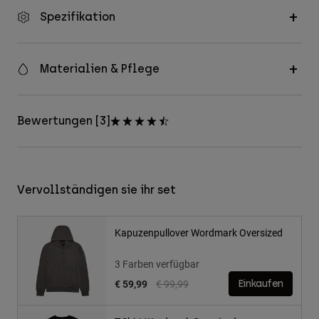
Spezifikation
Materialien & Pflege
Bewertungen [3]
Vervollständigen sie ihr set
Kapuzenpullover Wordmark Oversized
3 Farben verfügbar
Price reduced from
to
€ 59,99
€ 99,99
Einkaufen