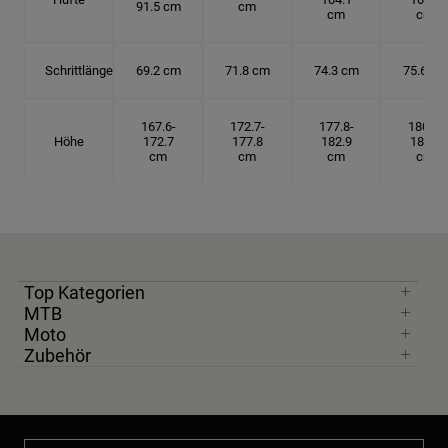
91.5 cm
cm
cm
cm
Schrittlänge
69.2 cm
71.8 cm
74.3 cm
75.6 cm
167.6-
172.7-
177.8-
180.3-
Höhe
172.7
177.8
182.9
185.5
cm
cm
cm
cm
Top Kategorien
MTB
Moto
Zubehör