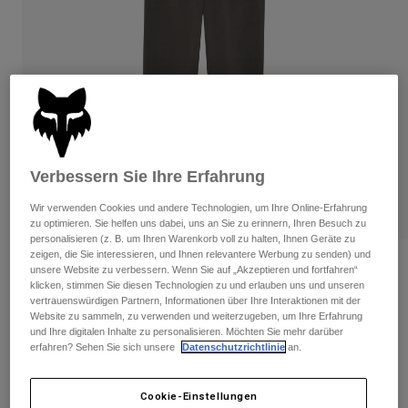
Hosen
Guards
Hosen
Hemden
Hosen
Brillen
Alle anzeigen
Handschuhe
Socken
Kurze Hosen
Alle anzeigen
Jacken
Jacken
Damen
Protektoren
T-Shirts & Tops
Handschuhe
Verbessern Sie Ihre Erfahrung
Moto
Brillen
Hoodies und Pullover
Wir verwenden Cookies und andere Technologien, um Ihre Online-Erfahrung
Protektoren
Helme
zu optimieren. Sie helfen uns dabei, uns an Sie zu erinnern, Ihren Besuch zu
Jacken
personalisieren (z. B. um Ihren Warenkorb voll zu halten, Ihnen Geräte zu
Socken
Jerseys
zeigen, die Sie interessieren, und Ihnen relevantere Werbung zu senden) und
Hosen
Brillen
Bewertungen
unsere Website zu verbessern. Wenn Sie auf „Akzeptieren und fortfahren“
Hosen
Taschen & Zubehör
Shirts
klicken, stimmen Sie diesen Technologien zu und erlauben uns und unseren
vertrauenswürdigen Partnern, Informationen über Ihre Interaktionen mit der
Jogginghose Wordmark
Stiefel
Socken
Alle anzeigen
Website zu sammeln, zu verwenden und weiterzugeben, um Ihre Erfahrung
Spare parts
Guards
und Ihre digitalen Inhalte zu personalisieren. Möchten Sie mehr darüber
Artikelnr.
33146
Zubehör
erfahren? Sehen Sie sich unsere
Datenschutzrichtlinie
an.
Handschuhe
Price reduced from
to
€ 89,99
€ 45,00
50% OFF
Kinder
Brillen
Ersatzteile
Cookie-Einstellungen