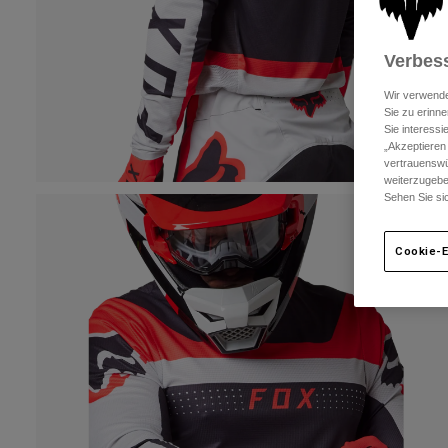
Verbess
Wir verwende
Sie zu erinne
Sie interess
„Akzeptieren
vertrauenswü
weiterzugebe
Sehen Sie si
Cookie-E