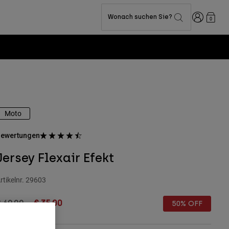
Anmelden
Wonach suchen Sie?
0
Moto
ewertungen
Jersey Flexair Efekt
rtikelnr.
29603
rice reduced from
to
 69,99
€ 35,00
50% OFF