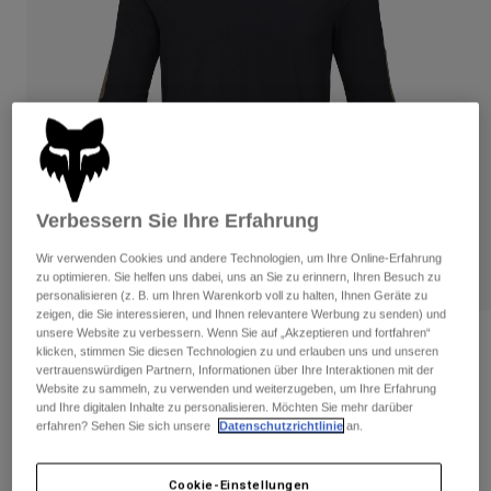
Hosen
Guards
Hosen
Hemden
Hosen
Brillen
Alle anzeigen
Handschuhe
Socken
Kurze Hosen
Alle anzeigen
Jacken
Jacken
Damen
Protektoren
T-Shirts & Tops
Handschuhe
Moto
Verbessern Sie Ihre Erfahrung
Brillen
Hoodies und Pullover
Protektoren
Wir verwenden Cookies und andere Technologien, um Ihre Online-Erfahrung
Helme
Jacken
zu optimieren. Sie helfen uns dabei, uns an Sie zu erinnern, Ihren Besuch zu
Socken
Jerseys
personalisieren (z. B. um Ihren Warenkorb voll zu halten, Ihnen Geräte zu
Hosen
Brillen
zeigen, die Sie interessieren, und Ihnen relevantere Werbung zu senden) und
Hosen
unsere Website zu verbessern. Wenn Sie auf „Akzeptieren und fortfahren“
Taschen & Zubehör
Shirts
Bewertungen
klicken, stimmen Sie diesen Technologien zu und erlauben uns und unseren
Stiefel
Socken
vertrauenswürdigen Partnern, Informationen über Ihre Interaktionen mit der
Alle anzeigen
Jersey Defend Thermal
Website zu sammeln, zu verwenden und weiterzugeben, um Ihre Erfahrung
Spare parts
Guards
und Ihre digitalen Inhalte zu personalisieren. Möchten Sie mehr darüber
Zubehör
erfahren? Sehen Sie sich unsere
Datenschutzrichtlinie
an.
Handschuhe
Artikelnr.
33788
Kinder
Brillen
Ersatzteile
€ 65,99
-
€ 119,99
Cookie-Einstellungen