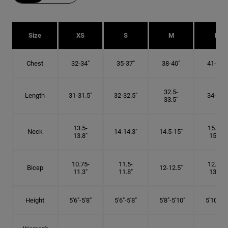
Size
XS
S
M
L
Chest
32-34"
35-37"
38-40"
41-43"
32.5-
Length
31-31.5"
32-32.5"
34-35"
33.5"
13.5-
15.25-
Neck
14-14.3"
14.5-15"
13.8"
15.5"
10.75-
11.5-
12.75-
Bicep
12-12.5"
11.3"
11.8"
13.3"
Height
5'6"-5'8"
5'6"-5'8"
5'8"-5'10"
5'10"- 6'