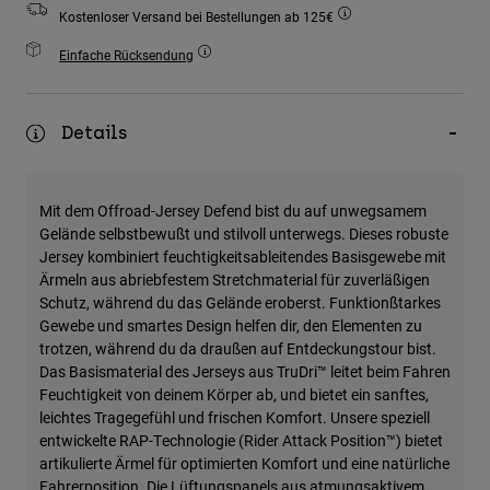
Zubehör
Kostenloser Versand bei Bestellungen ab 125€
Einfache Rücksendung
Alles in Accessoires
Taschen & Rucksäcke
Details
Hüte & Mützen
Alle anzeigen
Mit dem Offroad-Jersey Defend bist du auf unwegsamem
Gelände selbstbewußt und stilvoll unterwegs. Dieses robuste
Jersey kombiniert feuchtigkeitsableitendes Basisgewebe mit
Ärmeln aus abriebfestem Stretchmaterial für zuverläßigen
Schutz, während du das Gelände eroberst. Funktionßtarkes
Gewebe und smartes Design helfen dir, den Elementen zu
trotzen, während du da draußen auf Entdeckungstour bist.
Das Basismaterial des Jerseys aus TruDri™ leitet beim Fahren
Feuchtigkeit von deinem Körper ab, und bietet ein sanftes,
leichtes Tragegefühl und frischen Komfort. Unsere speziell
entwickelte RAP-Technologie (Rider Attack Position™) bietet
artikulierte Ärmel für optimierten Komfort und eine natürliche
Fahrerposition. Die Lüftungspanels aus atmungsaktivem