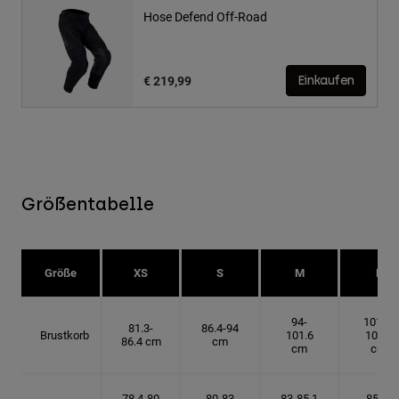
Hose Defend Off-Road
€ 219,99
Einkaufen
Größentabelle
Größe
XS
S
M
L
94-
101.6-
81.3-
86.4-94
Brustkorb
101.6
109.2
86.4 cm
cm
cm
cm
78.4-80
80-83
83-85.1
85.1-