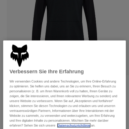
Hosen
Guards
Hosen
Hemden
Hosen
Brillen
Alle anzeigen
Handschuhe
Socken
Kurze Hosen
Alle anzeigen
Jacken
Jacken
Damen
Protektoren
T-Shirts & Tops
Handschuhe
Moto
Brillen
Hoodies und Pullover
Protektoren
Helme
Verbessern Sie Ihre Erfahrung
Jacken
Socken
Jerseys
Hosen
Wir verwenden Cookies und andere Technologien, um Ihre Online-Erfahrung
Brillen
Bewertungen
Hosen
zu optimieren. Sie helfen uns dabei, uns an Sie zu erinnern, Ihren Besuch zu
Taschen & Zubehör
Shirts
personalisieren (z. B. um Ihren Warenkorb voll zu halten, Ihnen Geräte zu
Jersey Defend Off Road
Stiefel
Socken
zeigen, die Sie interessieren, und Ihnen relevantere Werbung zu senden) und
Alle anzeigen
unsere Website zu verbessern. Wenn Sie auf „Akzeptieren und fortfahren“
Spare parts
Guards
klicken, stimmen Sie diesen Technologien zu und erlauben uns und unseren
Artikelnr.
31284
Zubehör
vertrauenswürdigen Partnern, Informationen über Ihre Interaktionen mit der
Handschuhe
Website zu sammeln, zu verwenden und weiterzugeben, um Ihre Erfahrung
Price reduced from
to
€ 99,99
€ 69,99
und Ihre digitalen Inhalte zu personalisieren. Möchten Sie mehr darüber
30% OFF
Kinder
Brillen
Ersatzteile
erfahren? Sehen Sie sich unsere
Datenschutzrichtlinie
an.