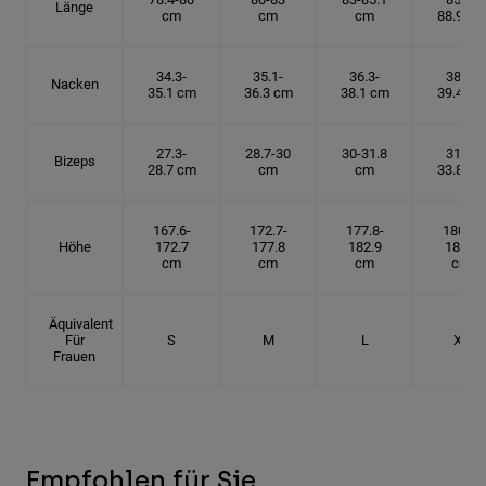
Länge
cm
cm
cm
88.9 cm
34.3-
35.1-
36.3-
38.1-
Nacken
35.1 cm
36.3 cm
38.1 cm
39.4 cm
27.3-
28.7-30
30-31.8
31.8-
Bizeps
28.7 cm
cm
cm
33.8 cm
167.6-
172.7-
177.8-
180.3-
Höhe
172.7
177.8
182.9
185.5
cm
cm
cm
cm
Äquivalent
Für
S
M
L
XL
Frauen
Empfohlen für Sie