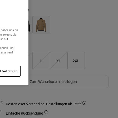
arben -
Adobe-Rot
 dabei, uns an
u zeigen, die
ausgewählt
ie auf
Größentabelle
rwenden und
r erfahren?
S
M
L
XL
2XL
 fortfahren
Zum Warenkorb hinzufügen
Kostenloser Versand bei Bestellungen ab 125€
Einfache Rücksendung