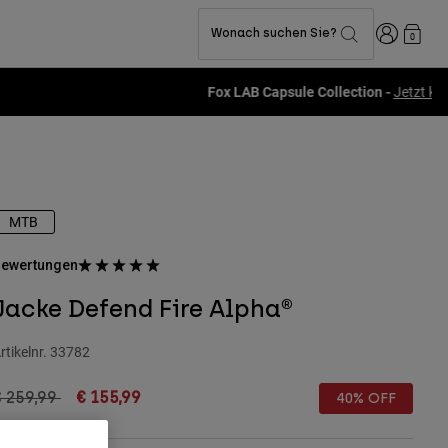
Anmelden
Wonach suchen Sie?
0
MTB
ewertungen
Jacke Defend Fire Alpha®
rtikelnr.
33782
rice reduced from
to
€ 259,99
€ 155,99
40% OFF