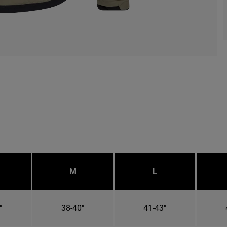
M
L
"
38-40"
41-43"