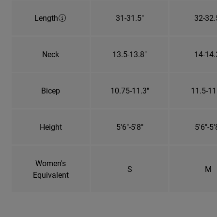
Length
31-31.5"
32-32.
Neck
13.5-13.8"
14-14.
Bicep
10.75-11.3"
11.5-11
Height
5'6"-5'8"
5'6"-5'
Women's
S
M
Equivalent