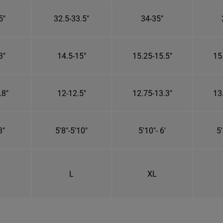
5"
32.5-33.5"
34-35"
3"
14.5-15"
15.25-15.5"
15
.8"
12-12.5"
12.75-13.3"
13
8"
5'8"-5'10"
5'10"- 6'
5'
L
XL