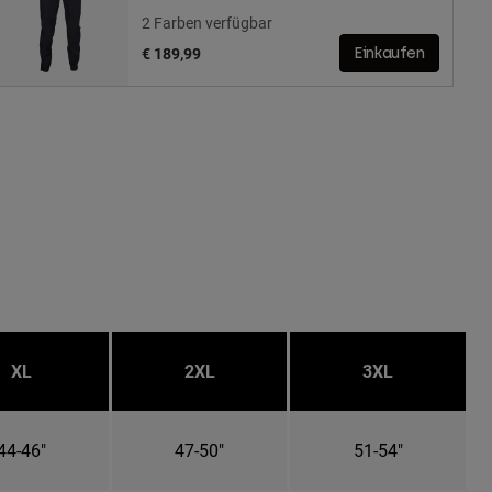
2 Farben verfügbar
€ 189,99
Einkaufen
XL
2XL
3XL
44-46"
47-50"
51-54"