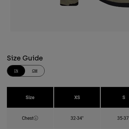
Size Guide
IN
CM
Size
XS
S
Chest
32-34"
35-37