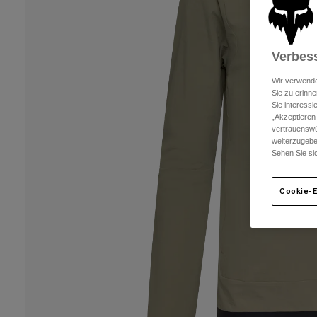
Verbess
Wir verwende
Sie zu erinne
Sie interess
„Akzeptieren
vertrauenswü
weiterzugebe
Sehen Sie si
Cookie-E