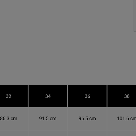
32
34
36
38
86.3 cm
91.5 cm
96.5 cm
101.6 c