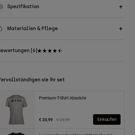
Spezifikation
Materialien & Pflege
Bewertungen [6]
ervollständigen sie ihr set
Premium-T-Shirt Absolute
Price reduced from
to
€ 20,99
€ 29,99
Einkaufen