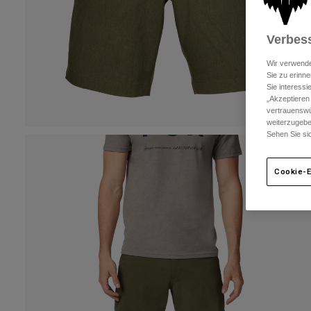
Verbess
Wir verwende
Sie zu erinne
Sie interess
„Akzeptieren
vertrauenswü
weiterzugebe
Sehen Sie si
Cookie-E