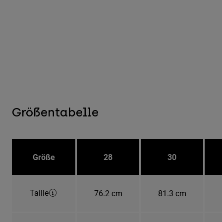
Größentabelle
Größe
28
30
Taille
76.2 cm
81.3 cm