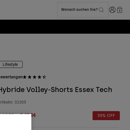
Anmelden
Wonach suchen Sie?
0
Lifestyle
ewertungen
Hybride Volley-Shorts Essex Tech
rtikelnr.
32305
rice reduced from
to
€ 64,99
€ 42,24
35% OFF