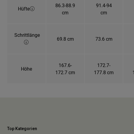
86.3-88.9
91.4-94
Hüfte
cm
cm
Schrittlänge
69.8 cm
73.6 cm
167.6-
172.7-
Höhe
172.7 cm
177.8 cm
Top Kategorien