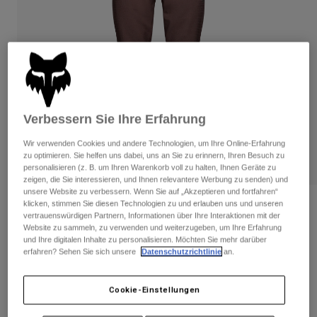
Hosen
Guards
Hosen
Hemden
Hosen
Brillen
Alle anzeigen
Handschuhe
Socken
Kurze Hosen
Alle anzeigen
Jacken
Jacken
Damen
Verbessern Sie Ihre Erfahrung
Protektoren
T-Shirts & Tops
Handschuhe
Moto
Wir verwenden Cookies und andere Technologien, um Ihre Online-Erfahrung
Brillen
Hoodies und Pullover
zu optimieren. Sie helfen uns dabei, uns an Sie zu erinnern, Ihren Besuch zu
Protektoren
personalisieren (z. B. um Ihren Warenkorb voll zu halten, Ihnen Geräte zu
Helme
Jacken
zeigen, die Sie interessieren, und Ihnen relevantere Werbung zu senden) und
Socken
Jerseys
unsere Website zu verbessern. Wenn Sie auf „Akzeptieren und fortfahren“
Hosen
Brillen
klicken, stimmen Sie diesen Technologien zu und erlauben uns und unseren
Hose Defend Fire Damen
Hosen
vertrauenswürdigen Partnern, Informationen über Ihre Interaktionen mit der
Taschen & Zubehör
Shirts
Website zu sammeln, zu verwenden und weiterzugeben, um Ihre Erfahrung
Stiefel
Socken
Artikelnr.
32949
und Ihre digitalen Inhalte zu personalisieren. Möchten Sie mehr darüber
Alle anzeigen
erfahren? Sehen Sie sich unsere
Datenschutzrichtlinie
an.
Spare parts
Guards
€ 107,99
-
€ 189,99
Zubehör
Handschuhe
Cookie-Einstellungen
Kinder
Brillen
Ersatzteile