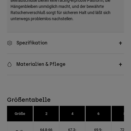
Beinabschlüße bieten eine racing-erprobte Paßform, die
Hängenbleiben unmöglich macht, und der bewährte
Ratschenverschluß sorgt für sicheren Halt und läßt sich
unterwegs problemlos nachstellen.
Spezifikation
Materialien & Pflege
Größentabelle
Größe
2
4
6
8
64.8-66
67.3-
69.9-
72.4-