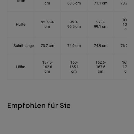
Taille
cm
68.6 cm
71.1 cm
73.7 cm
100.3-
92.7-94
95.3-
97.8-
Hüfte
101.6
cm
96.5 cm
99.1 cm
cm
Schrittlänge
73.7 cm
74.9 cm
74.9 cm
76.2 cm
157.5-
160-
162.6-
165.1-
Höhe
162.6
165.1
167.6
172.7
cm
cm
cm
cm
Empfohlen für Sie