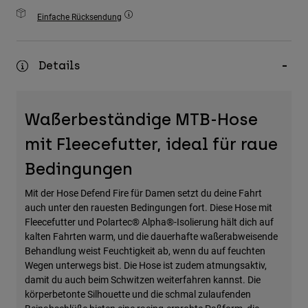
Zubehör
Einfache Rücksendung
Alles in Accessoires
Taschen & Rucksäcke
Details
Hüte & Mützen
Alle anzeigen
Waßerbeständige MTB-Hose
mit Fleecefutter, ideal für raue
Bedingungen
Mit der Hose Defend Fire für Damen setzt du deine Fahrt
auch unter den rauesten Bedingungen fort. Diese Hose mit
Fleecefutter und Polartec® Alpha®-Isolierung hält dich auf
kalten Fahrten warm, und die dauerhafte waßerabweisende
Behandlung weist Feuchtigkeit ab, wenn du auf feuchten
Wegen unterwegs bist. Die Hose ist zudem atmungsaktiv,
damit du auch beim Schwitzen weiterfahren kannst. Die
körperbetonte Silhouette und die schmal zulaufenden