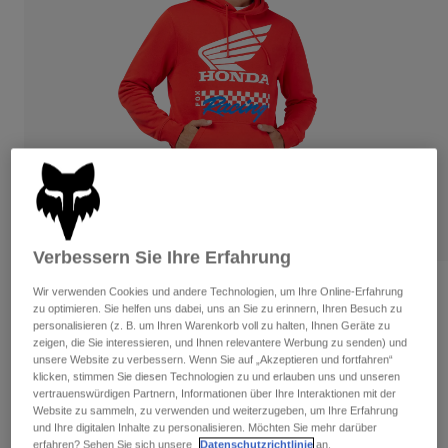
Hosen
Guards
Hosen
Hemden
Hosen
Brillen
Alle anzeigen
Handschuhe
Socken
Kurze Hosen
Alle anzeigen
Jacken
Jacken
Damen
Protektoren
T-Shirts & Tops
Handschuhe
Moto
Brillen
Hoodies und Pullover
Protektoren
Helme
Jacken
Verbessern Sie Ihre Erfahrung
Socken
Jerseys
Hosen
Brillen
Honda Pullover Hoodie
Wir verwenden Cookies und andere Technologien, um Ihre Online-Erfahrung
Hosen
zu optimieren. Sie helfen uns dabei, uns an Sie zu erinnern, Ihren Besuch zu
Taschen & Zubehör
Shirts
personalisieren (z. B. um Ihren Warenkorb voll zu halten, Ihnen Geräte zu
Stiefel
Socken
Artikelnr.
34698
zeigen, die Sie interessieren, und Ihnen relevantere Werbung zu senden) und
Alle anzeigen
Spare parts
unsere Website zu verbessern. Wenn Sie auf „Akzeptieren und fortfahren“
Guards
klicken, stimmen Sie diesen Technologien zu und erlauben uns und unseren
Price reduced from
to
€ 89,99
€ 45,00
Zubehör
50% OFF
Handschuhe
vertrauenswürdigen Partnern, Informationen über Ihre Interaktionen mit der
Website zu sammeln, zu verwenden und weiterzugeben, um Ihre Erfahrung
Kinder
Brillen
und Ihre digitalen Inhalte zu personalisieren. Möchten Sie mehr darüber
Ersatzteile
erfahren? Sehen Sie sich unsere
Datenschutzrichtlinie
an.