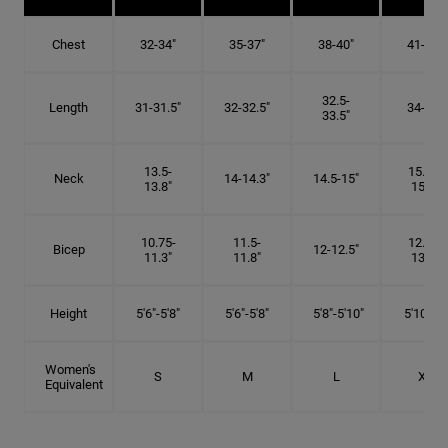
Chest
32-34"
35-37"
38-40"
41-43"
32.5-
Length
31-31.5"
32-32.5"
34-35"
33.5"
13.5-
15.25-
Neck
14-14.3"
14.5-15"
13.8"
15.5"
10.75-
11.5-
12.75-
Bicep
12-12.5"
11.3"
11.8"
13.3"
Height
5'6"-5'8"
5'6"-5'8"
5'8"-5'10"
5'10"- 6'
Women's
S
M
L
XL
Equivalent