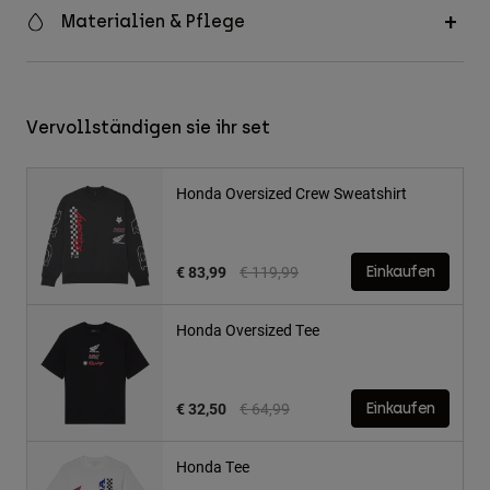
Materialien & Pflege
Vervollständigen sie ihr set
Honda Oversized Crew Sweatshirt
Price reduced from
to
€ 83,99
€ 119,99
Einkaufen
Honda Oversized Tee
Price reduced from
to
€ 32,50
€ 64,99
Einkaufen
Honda Tee