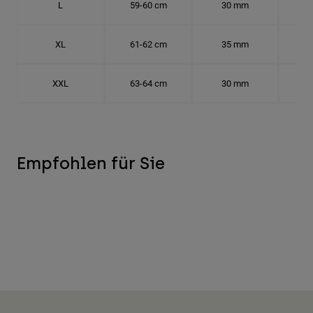
L
59-60 cm
30 mm
18.
XL
61-62 cm
35 mm
19.
XXL
63-64 cm
30 mm
20.
Empfohlen für Sie