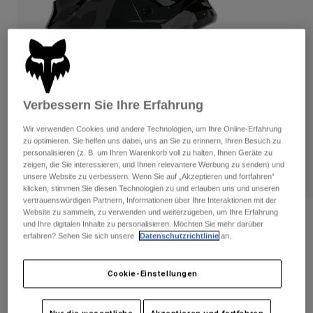
Hosen
Guards
Hosen
Hemden
Hosen
Brillen
Alle anzeigen
Handschuhe
Socken
Kurze Hosen
Alle anzeigen
Jacken
Jacken
Damen
Verbessern Sie Ihre Erfahrung
Protektoren
Wir verwenden Cookies und andere Technologien, um Ihre Online-Erfahrung
T-Shirts & Tops
Handschuhe
Moto
zu optimieren. Sie helfen uns dabei, uns an Sie zu erinnern, Ihren Besuch zu
Brillen
personalisieren (z. B. um Ihren Warenkorb voll zu halten, Ihnen Geräte zu
Hoodies und Pullover
zeigen, die Sie interessieren, und Ihnen relevantere Werbung zu senden) und
Protektoren
Helme
Jacken
unsere Website zu verbessern. Wenn Sie auf „Akzeptieren und fortfahren“
Socken
Jerseys
klicken, stimmen Sie diesen Technologien zu und erlauben uns und unseren
Hosen
Brillen
vertrauenswürdigen Partnern, Informationen über Ihre Interaktionen mit der
Hosen
Website zu sammeln, zu verwenden und weiterzugeben, um Ihre Erfahrung
Taschen & Zubehör
Helm V1 Bnkr Jugend
Shirts
und Ihre digitalen Inhalte zu personalisieren. Möchten Sie mehr darüber
Stiefel
Socken
erfahren? Sehen Sie sich unsere
Datenschutzrichtlinie
an.
Alle anzeigen
Artikelnr.
31404
Spare parts
Guards
Zubehör
Cookie-Einstellungen
Handschuhe
€ 219,99
Kinder
Brillen
Ersatzteile