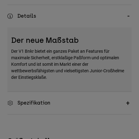
Zubehör
Details
Alles in Accessoires
Taschen & Rucksäcke
Hüte & Mützen
Der neue Maßstab
Alle anzeigen
Der V1 Bnkr bietet ein ganzes Paket an Features für
maximale Sicherheit, erstklaßige Paßform und optimalen
Komfort und ist somit im Markt einer der
wettbewerbsfähigsten und vielseitigsten Junior-Croßhelme
der Einstiegsklaße.
Spezifikation