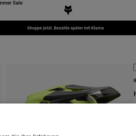
mmer Sale
Shoppe jetzt. Bezahle später mit Klarna
B
A
€