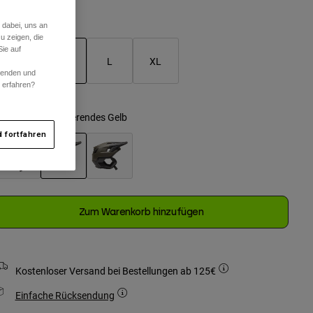
Größentabelle
 dabei, uns an
u zeigen, die
ie auf
S
M
L
XL
rwenden und
r erfahren?
ausgewählt
arben -
Fluoreszierendes Gelb
 fortfahren
ausgewählt
Zum Warenkorb hinzufügen
Kostenloser Versand bei Bestellungen ab 125€
Einfache Rücksendung