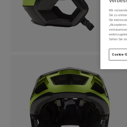
Verbess
Wir verwende
Sie zu erinne
Sie interess
„Akzeptieren
vertrauenswü
weiterzugebe
Sehen Sie si
Cookie-E