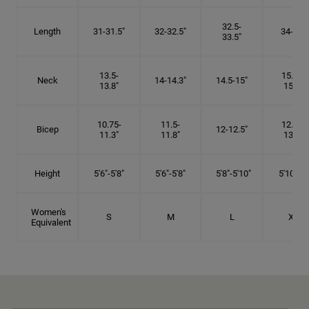
32.5-
Length
31-31.5"
32-32.5"
34-35"
33.5"
13.5-
15.25-
Neck
14-14.3"
14.5-15"
13.8"
15.5"
10.75-
11.5-
12.75-
Bicep
12-12.5"
11.3"
11.8"
13.3"
Height
5'6"-5'8"
5'6"-5'8"
5'8"-5'10"
5'10"- 6'
Women's
S
M
L
XL
Equivalent