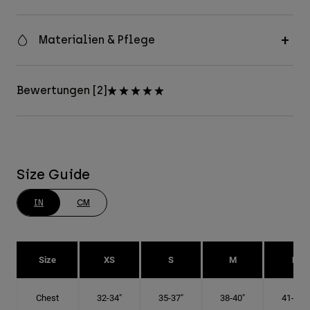
Materialien & Pflege
Bewertungen [2]
Size Guide
IN
CM
Size
XS
S
M
L
Chest
32-34"
35-37"
38-40"
41-43"