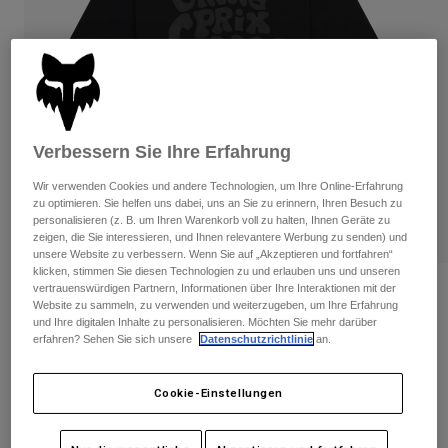
Hosen
Guards
Hosen
Hemden
Hosen
Brillen
Alle anzeigen
Handschuhe
Socken
Kurze Hosen
Alle anzeigen
Jacken
Jacken
Damen
Verbessern Sie Ihre Erfahrung
Protektoren
Wir verwenden Cookies und andere Technologien, um Ihre Online-Erfahrung
T-Shirts & Tops
Handschuhe
Moto
zu optimieren. Sie helfen uns dabei, uns an Sie zu erinnern, Ihren Besuch zu
Brillen
Hoodies und Pullover
personalisieren (z. B. um Ihren Warenkorb voll zu halten, Ihnen Geräte zu
Protektoren
zeigen, die Sie interessieren, und Ihnen relevantere Werbung zu senden) und
Helme
Jacken
unsere Website zu verbessern. Wenn Sie auf „Akzeptieren und fortfahren“
Socken
Jerseys
klicken, stimmen Sie diesen Technologien zu und erlauben uns und unseren
Hosen
Brillen
vertrauenswürdigen Partnern, Informationen über Ihre Interaktionen mit der
Bewertungen
Hosen
Website zu sammeln, zu verwenden und weiterzugeben, um Ihre Erfahrung
Taschen & Zubehör
Shirts
und Ihre digitalen Inhalte zu personalisieren. Möchten Sie mehr darüber
GPC Oversized T-Shirt
Stiefel
Socken
erfahren? Sehen Sie sich unsere
Datenschutzrichtlinie
an.
Alle anzeigen
Spare parts
Guards
Artikelnr.
33427
Zubehör
Cookie-Einstellungen
Handschuhe
Price reduced from
to
€ 49,99
€ 29,99
40% OFF
Kinder
Brillen
Ersatzteile