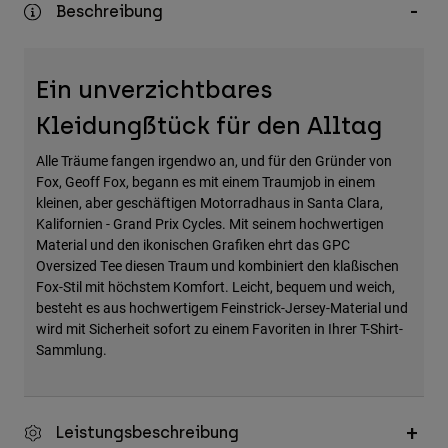
Beschreibung
Zubehör
Alles in Accessoires
Ein unverzichtbares
Taschen & Rucksäcke
Kleidungßtück für den Alltag
Hüte & Mützen
Alle anzeigen
Alle Träume fangen irgendwo an, und für den Gründer von
Fox, Geoff Fox, begann es mit einem Traumjob in einem
kleinen, aber geschäftigen Motorradhaus in Santa Clara,
Kalifornien - Grand Prix Cycles. Mit seinem hochwertigen
Material und den ikonischen Grafiken ehrt das GPC
Oversized Tee diesen Traum und kombiniert den klaßischen
Fox-Stil mit höchstem Komfort. Leicht, bequem und weich,
besteht es aus hochwertigem Feinstrick-Jersey-Material und
wird mit Sicherheit sofort zu einem Favoriten in Ihrer T-Shirt-
Sammlung.
Leistungsbeschreibung