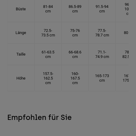
96.5-
81-84
86.5-89
91.5-94
Büste
101.5
cm
cm
cm
cm
72.5-
75-76
77.5-
Länge
80 cm
73.5 cm
cm
78.7 cm
61-63.5
66-68.6
71.1-
78.7-
Taille
cm
cm
74.9 cm
82.5 cm
157.5-
160-
165-173
167.5-
Höhe
162.5
167.5
cm
175 cm
cm
cm
Empfohlen für Sie