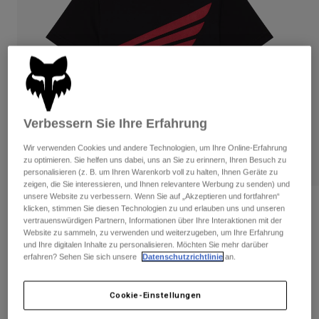
Hosen
Guards
Hosen
Hemden
Hosen
Brillen
Alle anzeigen
Handschuhe
Socken
Kurze Hosen
Alle anzeigen
Jacken
Jacken
Damen
Protektoren
Verbessern Sie Ihre Erfahrung
T-Shirts & Tops
Handschuhe
Moto
Wir verwenden Cookies und andere Technologien, um Ihre Online-Erfahrung
Brillen
Hoodies und Pullover
zu optimieren. Sie helfen uns dabei, uns an Sie zu erinnern, Ihren Besuch zu
Protektoren
Helme
personalisieren (z. B. um Ihren Warenkorb voll zu halten, Ihnen Geräte zu
Jacken
zeigen, die Sie interessieren, und Ihnen relevantere Werbung zu senden) und
Socken
Jerseys
unsere Website zu verbessern. Wenn Sie auf „Akzeptieren und fortfahren“
Hosen
Brillen
Bewertungen
klicken, stimmen Sie diesen Technologien zu und erlauben uns und unseren
Hosen
vertrauenswürdigen Partnern, Informationen über Ihre Interaktionen mit der
Taschen & Zubehör
Shirts
Website zu sammeln, zu verwenden und weiterzugeben, um Ihre Erfahrung
Fox x Honda Baby Tee für Damen
Stiefel
Socken
Alle anzeigen
und Ihre digitalen Inhalte zu personalisieren. Möchten Sie mehr darüber
Spare parts
erfahren? Sehen Sie sich unsere
Datenschutzrichtlinie
an.
Guards
Artikelnr.
33587
Zubehör
Handschuhe
Cookie-Einstellungen
Price reduced from
to
€ 44,99
€ 22,50
50% OFF
Kinder
Brillen
Ersatzteile