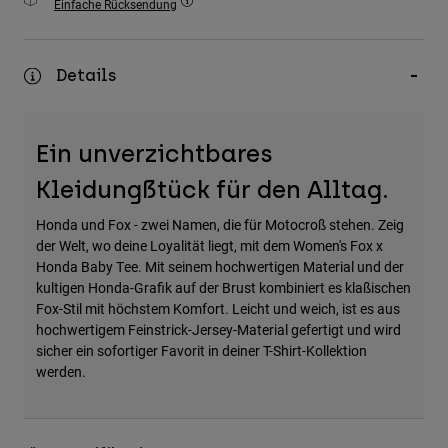
Einfache Rücksendung
Zubehör
Alles in Accessoires
Details
Taschen & Rucksäcke
Hüte & Mützen
Ein unverzichtbares
Alle anzeigen
Kleidungßtück für den Alltag.
Honda und Fox - zwei Namen, die für Motocroß stehen. Zeig
der Welt, wo deine Loyalität liegt, mit dem Women's Fox x
Honda Baby Tee. Mit seinem hochwertigen Material und der
kultigen Honda-Grafik auf der Brust kombiniert es klaßischen
Fox-Stil mit höchstem Komfort. Leicht und weich, ist es aus
hochwertigem Feinstrick-Jersey-Material gefertigt und wird
sicher ein sofortiger Favorit in deiner T-Shirt-Kollektion
werden.