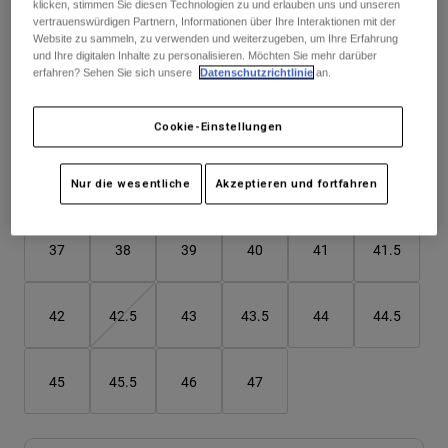
klicken, stimmen Sie diesen Technologien zu und erlauben uns und unseren
Jacken
Moto entdecken
T-shirts
vertrauenswürdigen Partnern, Informationen über Ihre Interaktionen mit der
Socken
Website zu sammeln, zu verwenden und weiterzugeben, um Ihre Erfahrung
Hoodies und Pullover
Farben -
Schwarz
und Ihre digitalen Inhalte zu personalisieren. Möchten Sie mehr darüber
Alle anzeigen
erfahren? Sehen Sie sich unsere
Datenschutzrichtlinie
an.
Product Help
Alle anzeigen
MTB entdecken
Motorradausrüstung Ratgeber
Cookie-Einstellungen
Freizeitkleidung
Product Help
ausgewählt
Zubehör
Helm-Pflegeanleitung
Nur die wesentliche
Akzeptieren und fortfahren
Größentabelle
MTB Ratgeber
Tops
Stiefel-Pflegeanleitung
Hüte & Mützen
Hoodies und Pullover
Helm-Pflegeanleitung
Taschen & Rucksäcke
37
38
39
40
41
41.5
Jacken
Socken
Hosen
Stickers
42
42.5
43
43.5
44
44.5
Kurze Hosen
Sonstiges Zubehör
Badehosen
Alle anzeigen
45
45.5
46
47
Alle anzeigen