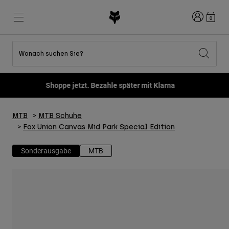
Anmelden
0
Wonach suchen Sie?
Alle Sale-Produkte anzeigen
Neues und Trends
Neues und Trends
Neues und Trends
Neue
Neue
Neue
Shoppe jetzt. Bezahle später mit Klarna
Best sellers
Best sellers
Best sellers
MTB
Flexair
Second Nature
Fox Lab
MTB
MTB Schuhe
Second Nature
Bekleidung Sets
Fanwear
Bekleidung Sets
Kinderkollektion
Keylooks
Fox Union Canvas Mid Park Special Edition
Helme
Kinderkollektion
Lifestyle entdecken
Schuhe
Sonderausgabe
MTB
Herren
Jerseys
Helme
Jacken
Helme
T-Shirts & Tops
Hosen
Stiefel
Hoodies und Pullover
Schuhe
Kurze Hosen
Jacken
Trikots
Handschuhe
Trikots