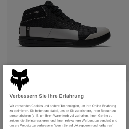
Hosen
Guards
Hosen
Hemden
Hosen
Brillen
Alle anzeigen
Handschuhe
Socken
Kurze Hosen
Alle anzeigen
Jacken
Jacken
Damen
Protektoren
T-Shirts & Tops
Handschuhe
Moto
Brillen
Hoodies und Pullover
Protektoren
Helme
Jacken
Socken
Jerseys
Hosen
Brillen
Hosen
Taschen & Zubehör
Fox Union Canvas Mid Park Special
Shirts
Verbessern Sie Ihre Erfahrung
Stiefel
Edition
Socken
Alle anzeigen
Spare parts
Guards
Wir verwenden Cookies und andere Technologien, um Ihre Online-Erfahrung
Artikelnr.
39218
Zubehör
zu optimieren. Sie helfen uns dabei, uns an Sie zu erinnern, Ihren Besuch zu
Handschuhe
personalisieren (z. B. um Ihren Warenkorb voll zu halten, Ihnen Geräte zu
€ 134,99
zeigen, die Sie interessieren, und Ihnen relevantere Werbung zu senden) und
Kinder
Brillen
Ersatzteile
unsere Website zu verbessern. Wenn Sie auf „Akzeptieren und fortfahren“