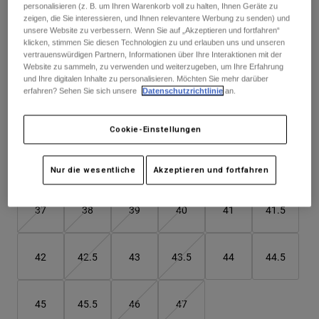
Jacken
personalisieren (z. B. um Ihren Warenkorb voll zu halten, Ihnen Geräte zu
Moto entdecken
Sehen Sie das ganze Kit
.
hier
T-shirts
zeigen, die Sie interessieren, und Ihnen relevantere Werbung zu senden) und
Socken
unsere Website zu verbessern. Wenn Sie auf „Akzeptieren und fortfahren“
Hoodies und Pullover
klicken, stimmen Sie diesen Technologien zu und erlauben uns und unseren
Alle anzeigen
vertrauenswürdigen Partnern, Informationen über Ihre Interaktionen mit der
Product Help
Alle anzeigen
MTB entdecken
Website zu sammeln, zu verwenden und weiterzugeben, um Ihre Erfahrung
Farben -
Lila
und Ihre digitalen Inhalte zu personalisieren. Möchten Sie mehr darüber
Motorradausrüstung Ratgeber
erfahren? Sehen Sie sich unsere
Datenschutzrichtlinie
an.
Freizeitkleidung
Product Help
Zubehör
Helm-Pflegeanleitung
Cookie-Einstellungen
MTB Ratgeber
Tops
Stiefel-Pflegeanleitung
ausgewählt
Hüte & Mützen
Hoodies und Pullover
Helm-Pflegeanleitung
Größentabelle
Taschen & Rucksäcke
Nur die wesentliche
Akzeptieren und fortfahren
Jacken
Socken
Hosen
37
38
39
40
41
41.5
Stickers
Kurze Hosen
Sonstiges Zubehör
Badehosen
42
42.5
43
43.5
44
44.5
Alle anzeigen
Alle anzeigen
45
45.5
46
47