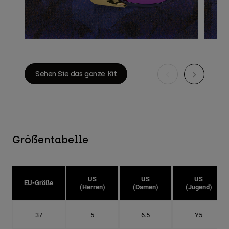
Sehen Sie das ganze Kit
Größentabelle
US
US
US
EU-Größe
(Herren)
(Damen)
(Jugend)
37
5
6.5
Y5