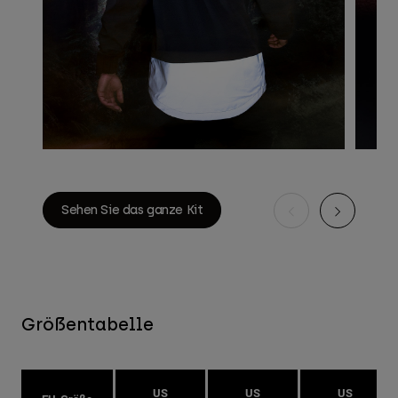
Sehen Sie das ganze Kit
Größentabelle
US
US
US