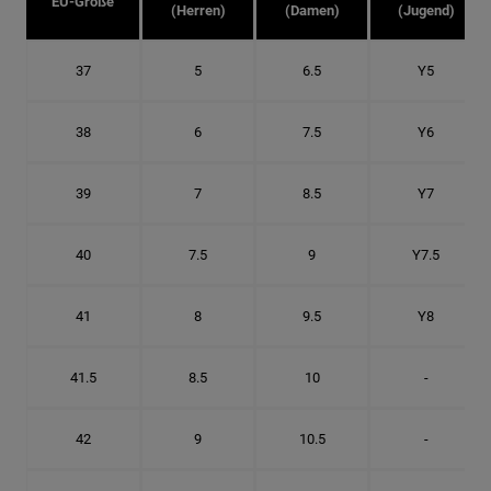
EU-Größe
(Herren)
(Damen)
(Jugend)
37
5
6.5
Y5
38
6
7.5
Y6
39
7
8.5
Y7
40
7.5
9
Y7.5
41
8
9.5
Y8
41.5
8.5
10
-
42
9
10.5
-