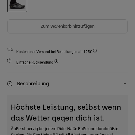
Zubehör
ausgewählt
Alles in Accessoires
Zum Warenkorb hinzufügen
Taschen & Rucksäcke
Hüte & Mützen
Alle anzeigen
Kostenloser Versand bei Bestellungen ab 125€
Einfache Rücksendung
Beschreibung
Höchste Leistung, selbst wenn
das Wetter gegen dich ist.
Äußerst nervig bei jedem Ride: Naße Füße und durchnäßte
Socken. Die Fox Union BOA® All Weather Lunar Special