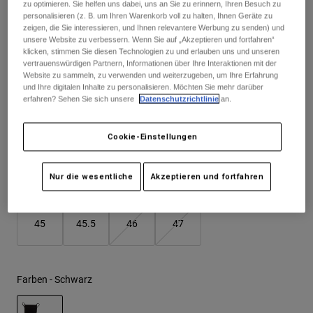
zu optimieren. Sie helfen uns dabei, uns an Sie zu erinnern, Ihren Besuch zu
Jacken
Moto entdecken
T-shirts
personalisieren (z. B. um Ihren Warenkorb voll zu halten, Ihnen Geräte zu
Socken
zeigen, die Sie interessieren, und Ihnen relevantere Werbung zu senden) und
Sehen Sie das ganze Kit
.
hier
Hoodies und Pullover
unsere Website zu verbessern. Wenn Sie auf „Akzeptieren und fortfahren“
Alle anzeigen
klicken, stimmen Sie diesen Technologien zu und erlauben uns und unseren
Product Help
Alle anzeigen
MTB entdecken
vertrauenswürdigen Partnern, Informationen über Ihre Interaktionen mit der
Website zu sammeln, zu verwenden und weiterzugeben, um Ihre Erfahrung
Motorradausrüstung Ratgeber
und Ihre digitalen Inhalte zu personalisieren. Möchten Sie mehr darüber
Größentabelle
erfahren? Sehen Sie sich unsere
Datenschutzrichtlinie
an.
Freizeitkleidung
Product Help
Zubehör
Helm-Pflegeanleitung
37
38
39
40
41
41.5
MTB Ratgeber
Tops
Cookie-Einstellungen
Stiefel-Pflegeanleitung
Hüte & Mützen
Hoodies und Pullover
Helm-Pflegeanleitung
Taschen & Rucksäcke
42
42.5
43
43.5
44
44.5
Nur die wesentliche
Akzeptieren und fortfahren
Jacken
Socken
Hosen
Stickers
45
45.5
46
47
Kurze Hosen
Sonstiges Zubehör
Badehosen
Alle anzeigen
Alle anzeigen
Farben -
Schwarz