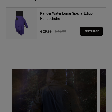
Ranger Water Lunar Special Edition
Handschuhe
Price reduced from
to
€ 29,99
€ 49,99
Einkaufen