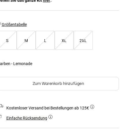
ehen Sie das ganze Kit
.
hier
Größentabelle
S
M
L
XL
2XL
arben -
Lemonade
Zum Warenkorb hinzufügen
Kostenloser Versand bei Bestellungen ab 125€
Einfache Rücksendung