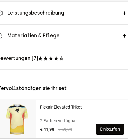
Leistungsbeschreibung
Materialien & Pflege
Bewertungen [7]
ervollständigen sie ihr set
Flexair Elevated Trikot
2 Farben verfügbar
Price reduced from
to
€ 41,99
€ 59,99
Einkaufen