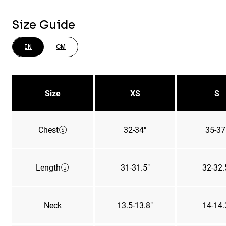
Size Guide
IN
CM
Size
XS
S
Chest
32-34"
35-37
Length
31-31.5"
32-32.
Neck
13.5-13.8"
14-14.