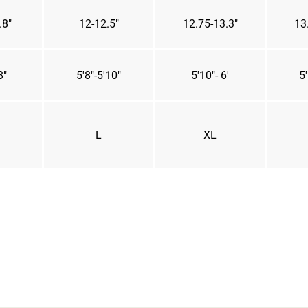
.8"
12-12.5"
12.75-13.3"
13
8"
5'8"-5'10"
5'10"- 6'
5'
L
XL