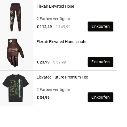
Flexair Elevated Hose
2 Farben verfügbar
Price reduced from
to
€ 112,49
€ 149,99
Einkaufen
Flexair Elevated Handschuhe
Price reduced from
to
€ 23,99
€ 39,99
Einkaufen
Elevated Future Premium Tee
2 Farben verfügbar
€ 34,99
Einkaufen