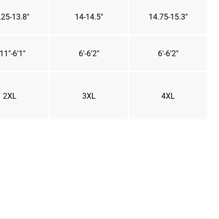
.25-13.8"
14-14.5"
14.75-15.3"
11"-6'1"
6'-6'2"
6'-6'2"
2XL
3XL
4XL