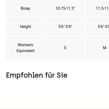
Bicep
10.75-11.3"
11.5-11
Height
5'6"-5'8"
5'6"-5'
Women's
S
M
Equivalent
Empfohlen für Sie