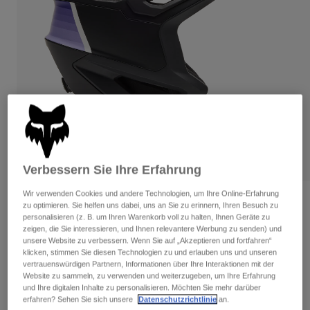
Hosen
Guards
Hosen
Hemden
Hosen
Brillen
Alle anzeigen
Handschuhe
Socken
Kurze Hosen
Alle anzeigen
Jacken
Jacken
Damen
Protektoren
T-Shirts & Tops
Handschuhe
Moto
Brillen
Hoodies und Pullover
Protektoren
Helme
Verbessern Sie Ihre Erfahrung
Jacken
Socken
Jerseys
Wir verwenden Cookies und andere Technologien, um Ihre Online-Erfahrung
Hosen
Brillen
Dropframe Pro Grid Helm
zu optimieren. Sie helfen uns dabei, uns an Sie zu erinnern, Ihren Besuch zu
Hosen
Taschen & Zubehör
Shirts
personalisieren (z. B. um Ihren Warenkorb voll zu halten, Ihnen Geräte zu
zeigen, die Sie interessieren, und Ihnen relevantere Werbung zu senden) und
Stiefel
Socken
Artikelnr.
33469
Alle anzeigen
unsere Website zu verbessern. Wenn Sie auf „Akzeptieren und fortfahren“
Spare parts
Guards
klicken, stimmen Sie diesen Technologien zu und erlauben uns und unseren
Price reduced from
to
€ 279,99
€ 181,99
Zubehör
35% OFF
vertrauenswürdigen Partnern, Informationen über Ihre Interaktionen mit der
Handschuhe
Website zu sammeln, zu verwenden und weiterzugeben, um Ihre Erfahrung
und Ihre digitalen Inhalte zu personalisieren. Möchten Sie mehr darüber
Kinder
Brillen
Ersatzteile
Sehen Sie das ganze Kit
.
hier
erfahren? Sehen Sie sich unsere
Datenschutzrichtlinie
an.