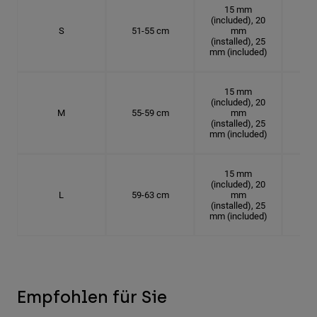
15 mm
(included), 20
S
51-55 cm
mm
16.
(installed), 25
mm (included)
15 mm
(included), 20
M
55-59 cm
mm
17.
(installed), 25
mm (included)
15 mm
(included), 20
L
59-63 cm
mm
18.
(installed), 25
mm (included)
Empfohlen für Sie