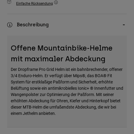
Einfache Rücksendung
Zubehör
Alles in Accessoires
Beschreibung
Taschen & Rucksäcke
Hüte & Mützen
Alle anzeigen
Offene Mountainbike-Helme
mit maximaler Abdeckung
Der Dropframe Pro Grid Helm ist ein bahnbrechender, offener
3/4 Enduro-Helm. Er verfügt über Mips®, das BOA® Fit
System für erstklaßige Paßform und Sicherheit, erhöhte
Belüftung sowie ein antimikrobielles Ionic+ ® Innenfutter und
Wangenpolster zur Optimierung der Paßform. Mit seiner
erhöhten Abdeckung für Ohren, Kiefer und Hinterkopf bietet
dieser MTB-Helm die umfaßendste Abdeckung, die wir bei
einem Jethelm anbieten.