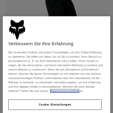
Hosen
Guards
Hosen
Hemden
Hosen
Brillen
Alle anzeigen
Handschuhe
Socken
Kurze Hosen
Alle anzeigen
Jacken
Jacken
Damen
Protektoren
Verbessern Sie Ihre Erfahrung
T-Shirts & Tops
Handschuhe
Moto
Wir verwenden Cookies und andere Technologien, um Ihre Online-Erfahrung
Brillen
Hoodies und Pullover
zu optimieren. Sie helfen uns dabei, uns an Sie zu erinnern, Ihren Besuch zu
Protektoren
Helme
personalisieren (z. B. um Ihren Warenkorb voll zu halten, Ihnen Geräte zu
Jacken
zeigen, die Sie interessieren, und Ihnen relevantere Werbung zu senden) und
Socken
Jerseys
unsere Website zu verbessern. Wenn Sie auf „Akzeptieren und fortfahren“
Hosen
Brillen
klicken, stimmen Sie diesen Technologien zu und erlauben uns und unseren
Hosen
vertrauenswürdigen Partnern, Informationen über Ihre Interaktionen mit der
Taschen & Zubehör
Dreilagige Hose Defend Water Damen
Shirts
Website zu sammeln, zu verwenden und weiterzugeben, um Ihre Erfahrung
Stiefel
Socken
und Ihre digitalen Inhalte zu personalisieren. Möchten Sie mehr darüber
Alle anzeigen
Artikelnr.
33776
Spare parts
erfahren? Sehen Sie sich unsere
Datenschutzrichtlinie
an.
Guards
Zubehör
Handschuhe
€ 199,99
Cookie-Einstellungen
Kinder
Brillen
Ersatzteile