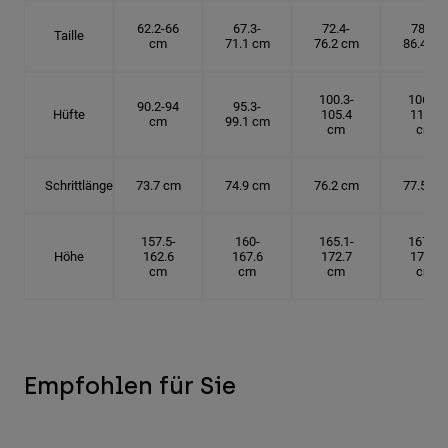
62.2-66
67.3-
72.4-
78.7-
Taille
cm
71.1 cm
76.2 cm
86.4 cm
100.3-
106.7-
90.2-94
95.3-
Hüfte
105.4
114.3
cm
99.1 cm
cm
cm
Schrittlänge
73.7 cm
74.9 cm
76.2 cm
77.5 cm
157.5-
160-
165.1-
167.6-
Höhe
162.6
167.6
172.7
175.3
cm
cm
cm
cm
Empfohlen für Sie