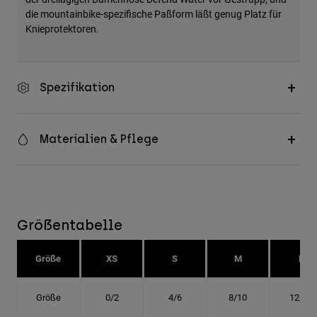
die mountainbike-spezifische Paßform läßt genug Platz für
Knieprotektoren.
Spezifikation
Materialien & Pflege
Größentabelle
Größe
XS
S
M
L
Größe
0/2
4/6
8/10
12/14