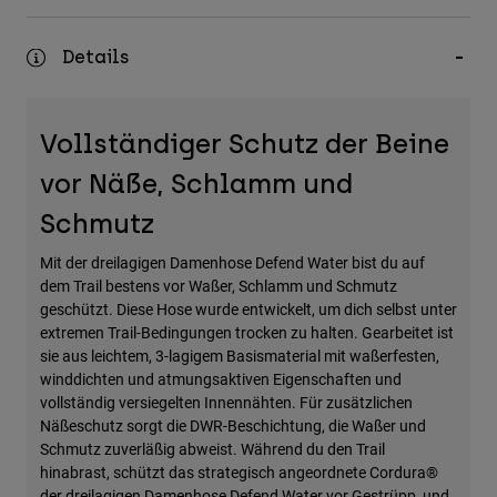
Zubehör
Details
Alles in Accessoires
Taschen & Rucksäcke
Hüte & Mützen
Vollständiger Schutz der Beine
Alle anzeigen
vor Näße, Schlamm und
Schmutz
Mit der dreilagigen Damenhose Defend Water bist du auf
dem Trail bestens vor Waßer, Schlamm und Schmutz
geschützt. Diese Hose wurde entwickelt, um dich selbst unter
extremen Trail-Bedingungen trocken zu halten. Gearbeitet ist
sie aus leichtem, 3-lagigem Basismaterial mit waßerfesten,
winddichten und atmungsaktiven Eigenschaften und
vollständig versiegelten Innennähten. Für zusätzlichen
Näßeschutz sorgt die DWR-Beschichtung, die Waßer und
Schmutz zuverläßig abweist. Während du den Trail
hinabrast, schützt das strategisch angeordnete Cordura®
der dreilagigen Damenhose Defend Water vor Gestrüpp, und