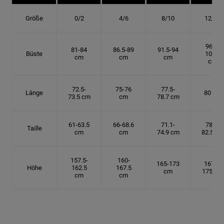
Größe
0/2
4/6
8/10
12/14
96.5-
81-84
86.5-89
91.5-94
Büste
101.5
cm
cm
cm
cm
72.5-
75-76
77.5-
Länge
80 cm
73.5 cm
cm
78.7 cm
61-63.5
66-68.6
71.1-
78.7-
Taille
cm
cm
74.9 cm
82.5 cm
157.5-
160-
165-173
167.5-
Höhe
162.5
167.5
cm
175 cm
cm
cm