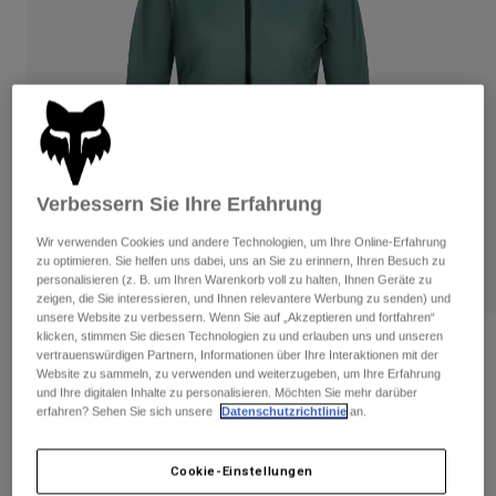
Hosen
Guards
Hosen
Hemden
Hosen
Brillen
Alle anzeigen
Handschuhe
Socken
Kurze Hosen
Alle anzeigen
Jacken
Jacken
Damen
Protektoren
Verbessern Sie Ihre Erfahrung
T-Shirts & Tops
Handschuhe
Moto
Brillen
Hoodies und Pullover
Wir verwenden Cookies und andere Technologien, um Ihre Online-Erfahrung
Protektoren
zu optimieren. Sie helfen uns dabei, uns an Sie zu erinnern, Ihren Besuch zu
Helme
Jacken
personalisieren (z. B. um Ihren Warenkorb voll zu halten, Ihnen Geräte zu
Socken
Jerseys
zeigen, die Sie interessieren, und Ihnen relevantere Werbung zu senden) und
Hosen
Brillen
unsere Website zu verbessern. Wenn Sie auf „Akzeptieren und fortfahren“
Hosen
klicken, stimmen Sie diesen Technologien zu und erlauben uns und unseren
Taschen & Zubehör
Shirts
Bewertungen
vertrauenswürdigen Partnern, Informationen über Ihre Interaktionen mit der
Stiefel
Socken
Website zu sammeln, zu verwenden und weiterzugeben, um Ihre Erfahrung
Alle anzeigen
Damen Ranger Wind Jacke
und Ihre digitalen Inhalte zu personalisieren. Möchten Sie mehr darüber
Spare parts
Guards
erfahren? Sehen Sie sich unsere
Datenschutzrichtlinie
an.
Zubehör
Handschuhe
Artikelnr.
33388
Kinder
Brillen
Cookie-Einstellungen
Ersatzteile
€ 61,74
-
€ 104,99