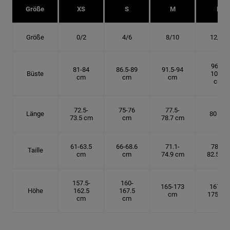
Größe
XS
S
M
L
Größe
0/2
4/6
8/10
12/14
96.5-
81-84
86.5-89
91.5-94
Büste
101.5
cm
cm
cm
cm
72.5-
75-76
77.5-
Länge
80 cm
73.5 cm
cm
78.7 cm
61-63.5
66-68.6
71.1-
78.7-
Taille
cm
cm
74.9 cm
82.5 cm
157.5-
160-
165-173
167.5-
Höhe
162.5
167.5
cm
175 cm
cm
cm