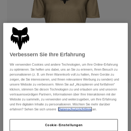
Hosen
Guards
Hosen
Hemden
Hosen
Brillen
Alle anzeigen
Handschuhe
Socken
Kurze Hosen
Alle anzeigen
Jacken
Jacken
Damen
Protektoren
Verbessern Sie Ihre Erfahrung
T-Shirts & Tops
Handschuhe
Moto
Brillen
Hoodies und Pullover
Wir verwenden Cookies und andere Technologien, um Ihre Online-Erfahrung
Protektoren
Helme
zu optimieren. Sie helfen uns dabei, uns an Sie zu erinnern, Ihren Besuch zu
Jacken
personalisieren (z. B. um Ihren Warenkorb voll zu halten, Ihnen Geräte zu
Socken
Jerseys
zeigen, die Sie interessieren, und Ihnen relevantere Werbung zu senden) und
Hosen
Brillen
unsere Website zu verbessern. Wenn Sie auf „Akzeptieren und fortfahren“
Hosen
klicken, stimmen Sie diesen Technologien zu und erlauben uns und unseren
Taschen & Zubehör
Shirts
Bewertungen
vertrauenswürdigen Partnern, Informationen über Ihre Interaktionen mit der
Stiefel
Socken
Website zu sammeln, zu verwenden und weiterzugeben, um Ihre Erfahrung
Alle anzeigen
Damen Ranger Fox Head Trikot
und Ihre digitalen Inhalte zu personalisieren. Möchten Sie mehr darüber
Spare parts
Guards
erfahren? Sehen Sie sich unsere
Datenschutzrichtlinie
an.
Zubehör
Handschuhe
Artikelnr.
33440
Kinder
Brillen
Cookie-Einstellungen
Ersatzteile
€ 26,99
-
€ 44,99