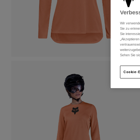
Verbess
Wir verwende
Sie zu erinne
Sie interess
„Akzeptieren
vertrauenswü
weiterzugebe
Sehen Sie si
Cookie-E