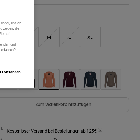
Größentabelle
 dabei, uns an
u zeigen, die
ie auf
XS
S
M
L
XL
rwenden und
r erfahren?
arben -
Coral
 fortfahren
ausgewählt
Zum Warenkorb hinzufügen
Kostenloser Versand bei Bestellungen ab 125€