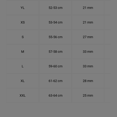
YL
52-53 cm
21 mm
16.
XS
53-54 cm
21 mm
16.
S
55-56 cm
27 mm
17.
M
57-58 cm
33 mm
18.
L
59-60 cm
33 mm
18.7
XL
61-62 cm
28 mm
19.
XXL
63-64 cm
25 mm
20.