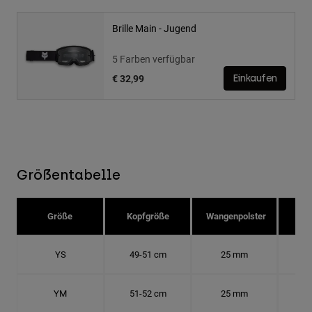
Brille Main - Jugend
5 Farben verfügbar
€ 32,99
Einkaufen
Größentabelle
Größe
Kopfgröße
Wangenpolster
Hu
YS
49-51 cm
25 mm
15.
YM
51-52 cm
25 mm
15.