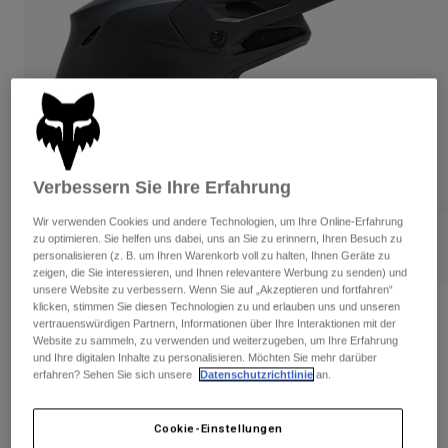
Hosen
Guards
Hosen
Hemden
Hosen
Brillen
Alle anzeigen
Handschuhe
Socken
Kurze Hosen
Alle anzeigen
Jacken
Jacken
Damen
Protektoren
Verbessern Sie Ihre Erfahrung
T-Shirts & Tops
Handschuhe
Moto
Brillen
Hoodies und Pullover
Wir verwenden Cookies und andere Technologien, um Ihre Online-Erfahrung
Protektoren
Helme
zu optimieren. Sie helfen uns dabei, uns an Sie zu erinnern, Ihren Besuch zu
Jacken
personalisieren (z. B. um Ihren Warenkorb voll zu halten, Ihnen Geräte zu
Socken
Jerseys
zeigen, die Sie interessieren, und Ihnen relevantere Werbung zu senden) und
Hosen
Brillen
unsere Website zu verbessern. Wenn Sie auf „Akzeptieren und fortfahren“
Hosen
klicken, stimmen Sie diesen Technologien zu und erlauben uns und unseren
Taschen & Zubehör
Crosshelm V3 Jugend
Shirts
vertrauenswürdigen Partnern, Informationen über Ihre Interaktionen mit der
Stiefel
Socken
Website zu sammeln, zu verwenden und weiterzugeben, um Ihre Erfahrung
Alle anzeigen
Artikelnr.
31439
und Ihre digitalen Inhalte zu personalisieren. Möchten Sie mehr darüber
Spare parts
Guards
erfahren? Sehen Sie sich unsere
Datenschutzrichtlinie
an.
Zubehör
Handschuhe
€ 419,99
Kinder
Brillen
Cookie-Einstellungen
Ersatzteile