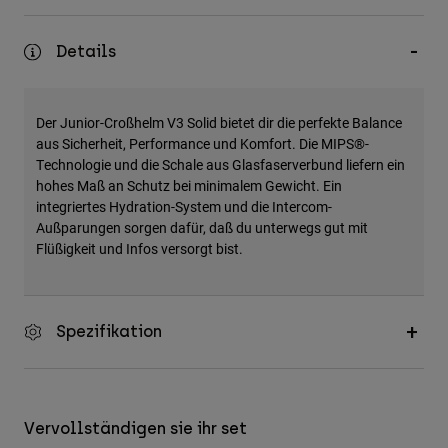
Zubehör
Details
Alles in Accessoires
Taschen & Rucksäcke
Der Junior-Croßhelm V3 Solid bietet dir die perfekte Balance
Hüte & Mützen
aus Sicherheit, Performance und Komfort. Die MIPS®-
Alle anzeigen
Technologie und die Schale aus Glasfaserverbund liefern ein
hohes Maß an Schutz bei minimalem Gewicht. Ein
integriertes Hydration-System und die Intercom-
Außparungen sorgen dafür, daß du unterwegs gut mit
Flüßigkeit und Infos versorgt bist.
Spezifikation
Vervollständigen sie ihr set