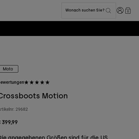
Anmelden
Wonach suchen Sie?
0
Moto
ewertungen
Crossboots Motion
rtikelnr.
29682
 399,99
Die angegebenen Größen sind für die US.