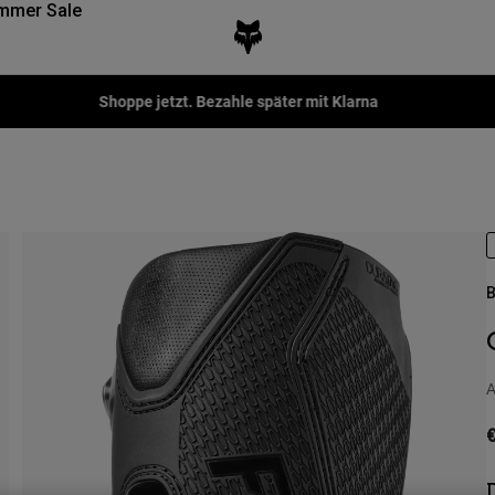
mmer Sale
Fox LAB Capsule Collection -
Jetzt kaufen
B
A
€