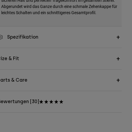
sicheren Halt und perfekten Tragekomfort im gesamten Stiefel.
Abgerundet wird das Ganze durch eine schmale Zehenkappe für
leichtes Schalten und ein schnittigeres Gesamtprofil.
Spezifikation
ize & Fit
arts & Care
Bewertungen [30]