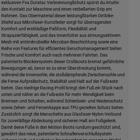
exklusiven Fox Duratac Verbrennungßchutz spürst du intuitiv
den Kontakt zur Maschine und einen verbeßerten Grip am
Rahmen. Das Obermaterial dieser leistungßtarken Dirtbike-
Stiefel aus Mikrofaser-Kunstleder sorgt für überragenden
Komfort und erstklaßige Paßform, Flexibilität und
Strapazierfähigkeit, und das Innenfutter aus atmungsaktivem
Mesh mit antimikrobieller Microban-Beschichtung sowie eine
Reihe von Features für effizientes Geruchsmanagement bieten
Frische und Komfort auch nach mehreren Fahrten. Das
patentierte Blockiersystem dieser Croßboots bremst gefährliche
Bewegungen ab, bevor es zu einer Überstreckung kommt,
während die Innensohle, die stoßdämpfende Zwischensohle und
die Ferse Aufprallschutz, Stabilität und Halt auf der Fußraste
bieten. Das niedrige Racing-Profil bringt den Fuß ein Stück nach
unten und näher an die Fußraste für mehr Wendigkeit beim
Bremsen und Schalten, während Schienbein- und Wadenschutz
sowie Zehen- und Fersenkappe aus TPU gezielten Schutz bieten.
Zusätzlich sorgt die Manschette aus Glasfaser-Nylon-Verbund
für zuverläßige Abdeckung und sicheren Halt am Fußgelenk.
Damit deine Füße in den Motion Boots rundum geschützt sind,
gewährt das neue, patentierte Schnallenverschlußsystem