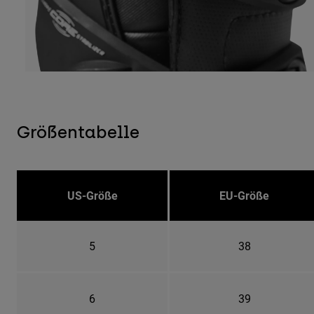
Größentabelle
US-Größe
EU-Größe
5
38
6
39