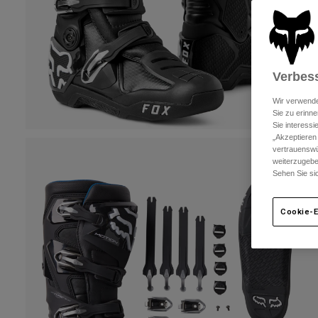
Verbess
Wir verwende
Sie zu erinne
Sie interess
„Akzeptieren
vertrauenswü
weiterzugebe
Sehen Sie si
Cookie-E