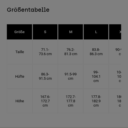
Größentabelle
Größe
S
M
L
XL
71.1-
76.2-
83.8-
90-91.4
Taille
73.6 cm
81.3 cm
86.3 cm
cm
99-
104.1-
86.3-
91.5-99
Hüfte
104.1
109.2
91.5 cm
cm
cm
cm
167.6-
172.7-
177.8-
180.3-
Höhe
172.7
177.8
182.9
185.5
cm
cm
cm
cm