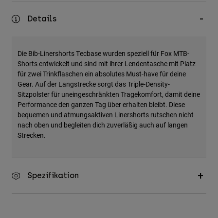
Zubehör
Details
Alles in Accessoires
Taschen & Rucksäcke
Die Bib-Linershorts Tecbase wurden speziell für Fox MTB-
Hüte & Mützen
Shorts entwickelt und sind mit ihrer Lendentasche mit Platz
für zwei Trinkflaschen ein absolutes Must-have für deine
Alle anzeigen
Gear. Auf der Langstrecke sorgt das Triple-Density-
Sitzpolster für uneingeschränkten Tragekomfort, damit deine
Performance den ganzen Tag über erhalten bleibt. Diese
bequemen und atmungsaktiven Linershorts rutschen nicht
nach oben und begleiten dich zuverläßig auch auf langen
Strecken.
Spezifikation