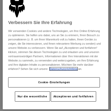
Hosen
Guards
Hosen
Hemden
Hosen
Brillen
Alle anzeigen
Handschuhe
Socken
Verbessern Sie Ihre Erfahrung
Kurze Hosen
Alle anzeigen
Jacken
Wir verwenden Cookies und andere Technologien, um Ihre Online-Erfahrung
Jacken
Damen
zu optimieren. Sie helfen uns dabei, uns an Sie zu erinnern, Ihren Besuch zu
personalisieren (z. B. um Ihren Warenkorb voll zu halten, Ihnen Geräte zu
Protektoren
zeigen, die Sie interessieren, und Ihnen relevantere Werbung zu senden) und
T-Shirts & Tops
Handschuhe
Moto
unsere Website zu verbessern. Wenn Sie auf „Akzeptieren und fortfahren“
klicken, stimmen Sie diesen Technologien zu und erlauben uns und unseren
Brillen
Hoodies und Pullover
vertrauenswürdigen Partnern, Informationen über Ihre Interaktionen mit der
Protektoren
Helme
Website zu sammeln, zu verwenden und weiterzugeben, um Ihre Erfahrung
Jacken
und Ihre digitalen Inhalte zu personalisieren. Möchten Sie mehr darüber
Socken
Jerseys
erfahren? Sehen Sie sich unsere
Datenschutzrichtlinie
an.
Hosen
Brillen
Bib-Linershorts Tecbase
Hosen
Taschen & Zubehör
Shirts
Stiefel
Cookie-Einstellungen
Socken
Artikelnr.
31184
Alle anzeigen
Spare parts
Guards
Price reduced from
to
Zubehör
€ 89,99
€ 53,99
40% OFF
Nur die wesentliche
Akzeptieren und fortfahren
Handschuhe
Kinder
Brillen
Ersatzteile