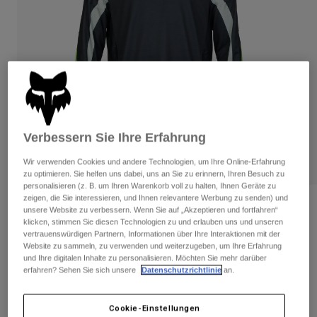
Hosen
Guards
Hosen
Hemden
Hosen
Brillen
Alle anzeigen
Handschuhe
Socken
Kurze Hosen
Alle anzeigen
Jacken
Jacken
Damen
Protektoren
T-Shirts & Tops
Handschuhe
Verbessern Sie Ihre Erfahrung
Moto
Brillen
Hoodies und Pullover
Wir verwenden Cookies und andere Technologien, um Ihre Online-Erfahrung
Protektoren
Helme
zu optimieren. Sie helfen uns dabei, uns an Sie zu erinnern, Ihren Besuch zu
Jacken
Socken
personalisieren (z. B. um Ihren Warenkorb voll zu halten, Ihnen Geräte zu
Jerseys
zeigen, die Sie interessieren, und Ihnen relevantere Werbung zu senden) und
Hosen
Brillen
Bewertungen
unsere Website zu verbessern. Wenn Sie auf „Akzeptieren und fortfahren“
Hosen
Taschen & Zubehör
Shirts
klicken, stimmen Sie diesen Technologien zu und erlauben uns und unseren
360 Jersey Limited Edition 50.
Stiefel
vertrauenswürdigen Partnern, Informationen über Ihre Interaktionen mit der
Socken
Alle anzeigen
Website zu sammeln, zu verwenden und weiterzugeben, um Ihre Erfahrung
Jahrestag
Spare parts
Guards
und Ihre digitalen Inhalte zu personalisieren. Möchten Sie mehr darüber
Zubehör
erfahren? Sehen Sie sich unsere
Datenschutzrichtlinie
an.
Artikelnr.
32047
Handschuhe
Kinder
Brillen
Ersatzteile
Cookie-Einstellungen
Price reduced from
to
€ 69,99
€ 48,99
30% OFF