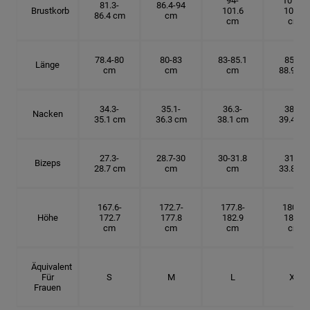
94-
101.6-
81.3-
86.4-94
Brustkorb
101.6
109.2
86.4 cm
cm
cm
cm
78.4-80
80-83
83-85.1
85.1-
Länge
cm
cm
cm
88.9 cm
34.3-
35.1-
36.3-
38.1-
Nacken
35.1 cm
36.3 cm
38.1 cm
39.4 cm
27.3-
28.7-30
30-31.8
31.8-
Bizeps
28.7 cm
cm
cm
33.8 cm
167.6-
172.7-
177.8-
180.3-
Höhe
172.7
177.8
182.9
185.5
cm
cm
cm
cm
Äquivalent
Für
S
M
L
XL
Frauen