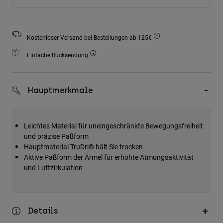
Zubehör
Alles in Accessoires
Kostenloser Versand bei Bestellungen ab 125€
Taschen & Rucksäcke
Einfache Rücksendung
Hüte & Mützen
Alle anzeigen
Hauptmerkmale
Leichtes Material für uneingeschränkte Bewegungsfreiheit
und präzise Paßform
Hauptmaterial TruDri® hält Sie trocken
Aktive Paßform der Ärmel für erhöhte Atmungsaktivität
und Luftzirkulation
Details