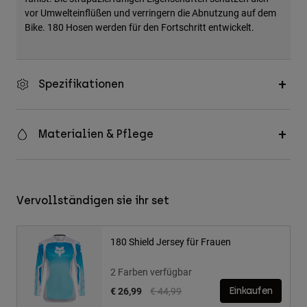
vor Umwelteinflüßen und verringern die Abnutzung auf dem
Bike. 180 Hosen werden für den Fortschritt entwickelt.
Spezifikationen
Materialien & Pflege
Vervollständigen sie ihr set
180 Shield Jersey für Frauen
2 Farben verfügbar
Price reduced from
to
€ 26,99
€ 44,99
Einkaufen