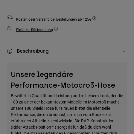
Zubehör
Alles in Accessoires
Kostenloser Versand bei Bestellungen ab 125€
Taschen & Rucksäcke
Einfache Rücksendung
Hüte & Mützen
Alle anzeigen
Beschreibung
Unsere legendäre
Performance-Motocroß-Hose
Bewährt in Qualität und Leistung und mit einem Look, der die
180 zu einer der bekanntesten Modelle im Motocroß macht –
unsere 180 Shield Hose für Frauen bietet die eßentielle
Performance, die du brauchst, um dich vom Rookie zur
erfahrenen Athletin zu entwickeln. Die RAP-Konstruktion
(Rider Attack Position™ ) sorgt dafür, daß du dich wohl
fühlst. Die strapazierfähigen Eigenschaften schützen dich