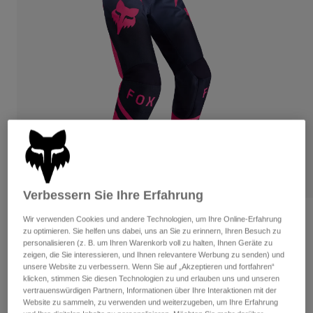
Hosen
Guards
Hosen
Hemden
Hosen
Brillen
Alle anzeigen
Handschuhe
Socken
Kurze Hosen
Alle anzeigen
Jacken
Jacken
Damen
Protektoren
T-Shirts & Tops
Handschuhe
Moto
Brillen
Hoodies und Pullover
Protektoren
Helme
Jacken
Socken
Jerseys
Verbessern Sie Ihre Erfahrung
Hosen
Brillen
Hosen
Taschen & Zubehör
180 Shield Pants für Frauen
Shirts
Wir verwenden Cookies und andere Technologien, um Ihre Online-Erfahrung
Stiefel
zu optimieren. Sie helfen uns dabei, uns an Sie zu erinnern, Ihren Besuch zu
Socken
Alle anzeigen
personalisieren (z. B. um Ihren Warenkorb voll zu halten, Ihnen Geräte zu
Artikelnr.
36350
Spare parts
Guards
zeigen, die Sie interessieren, und Ihnen relevantere Werbung zu senden) und
Zubehör
unsere Website zu verbessern. Wenn Sie auf „Akzeptieren und fortfahren“
Handschuhe
klicken, stimmen Sie diesen Technologien zu und erlauben uns und unseren
Price reduced from
to
€ 149,99
€ 89,99
40% OFF
vertrauenswürdigen Partnern, Informationen über Ihre Interaktionen mit der
Kinder
Brillen
Ersatzteile
Website zu sammeln, zu verwenden und weiterzugeben, um Ihre Erfahrung