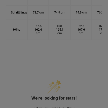
Schrittlänge
73.7 cm
74.9 cm
74.9 cm
76.2 cm
157.5-
160-
162.6-
165.1-
Höhe
162.6
165.1
167.6
172.7
cm
cm
cm
cm
We’re looking for stars!