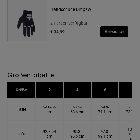
Handschuhe Dirtpaw
2 Farben verfügbar
€ 34,99
Einkaufen
Größentabelle
Größe
2
4
6
8
64.8-66
67.3-
69.9-
72.4-
Taille
cm
68.6 cm
71.1 cm
73.7 cm
100.3-
92.7-94
95.3-
97.8-
Hüfte
101.6
cm
96.5 cm
99.1 cm
cm