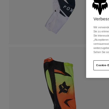
Verbess
Wir verwende
Sie zu erinne
Sie interess
„Akzeptieren
vertrauenswü
weiterzugebe
Sehen Sie si
Cookie-E