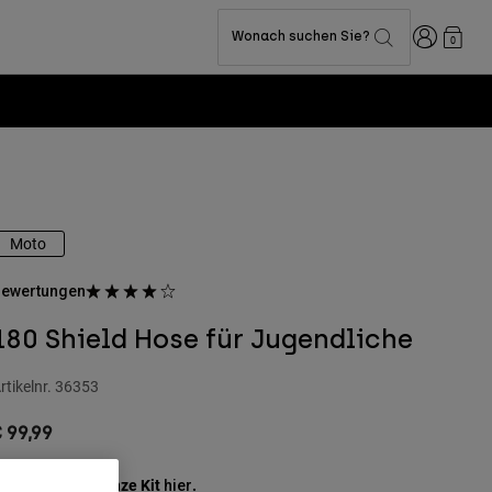
Anmelden
Wonach suchen Sie?
0
Moto
ewertungen
180 Shield Hose für Jugendliche
rtikelnr.
36353
 99,99
ehen Sie das ganze Kit
.
hier