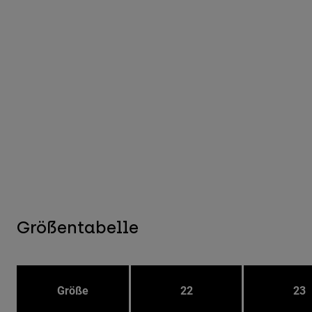
Größentabelle
Größe
22
23