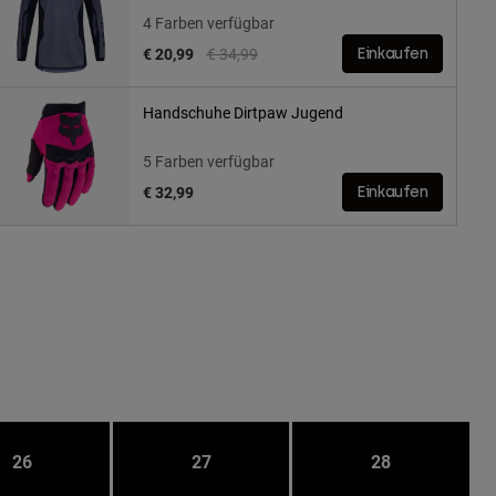
4 Farben verfügbar
Price reduced from
to
€ 20,99
€ 34,99
Einkaufen
Handschuhe Dirtpaw Jugend
5 Farben verfügbar
€ 32,99
Einkaufen
26
27
28