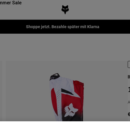
mmer Sale
Fox LAB Capsule Collection -
Jetzt kaufen
B
A
€
S