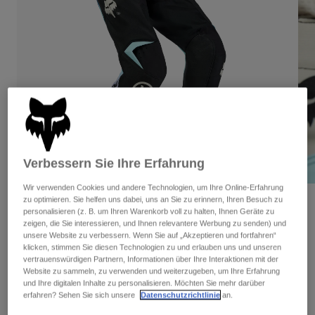
Hosen
Guards
Hosen
Hemden
Hosen
Brillen
Alle anzeigen
Handschuhe
Socken
Kurze Hosen
Alle anzeigen
Jacken
Jacken
Damen
Protektoren
T-Shirts & Tops
Handschuhe
Moto
Brillen
Hoodies und Pullover
Verbessern Sie Ihre Erfahrung
Protektoren
Helme
Jacken
Socken
Wir verwenden Cookies und andere Technologien, um Ihre Online-Erfahrung
Jerseys
Hosen
zu optimieren. Sie helfen uns dabei, uns an Sie zu erinnern, Ihren Besuch zu
Brillen
Bewertungen
Hosen
personalisieren (z. B. um Ihren Warenkorb voll zu halten, Ihnen Geräte zu
Taschen & Zubehör
Shirts
zeigen, die Sie interessieren, und Ihnen relevantere Werbung zu senden) und
180 Hello Future Pants
Stiefel
Socken
unsere Website zu verbessern. Wenn Sie auf „Akzeptieren und fortfahren“
Alle anzeigen
klicken, stimmen Sie diesen Technologien zu und erlauben uns und unseren
Spare parts
Guards
vertrauenswürdigen Partnern, Informationen über Ihre Interaktionen mit der
Artikelnr.
33542
Zubehör
Website zu sammeln, zu verwenden und weiterzugeben, um Ihre Erfahrung
Handschuhe
und Ihre digitalen Inhalte zu personalisieren. Möchten Sie mehr darüber
Price reduced from
to
€ 159,99
€ 80,00
50% OFF
erfahren? Sehen Sie sich unsere
Datenschutzrichtlinie
an.
Kinder
Brillen
Ersatzteile