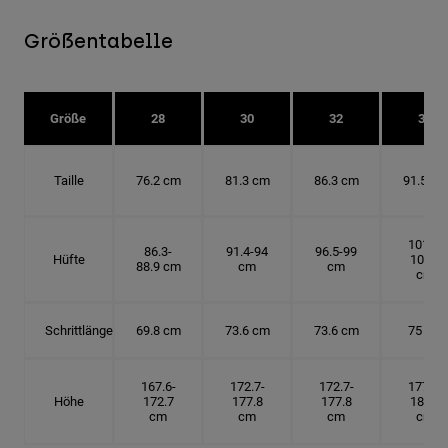
Größentabelle
Größe
28
30
32
34
Taille
76.2 cm
81.3 cm
86.3 cm
91.5 cm
101.6-
86.3-
91.4-94
96.5-99
Hüfte
104.1
88.9 cm
cm
cm
cm
Schrittlänge
69.8 cm
73.6 cm
73.6 cm
75 cm
167.6-
172.7-
172.7-
177.8-
Höhe
172.7
177.8
177.8
182.9
cm
cm
cm
cm