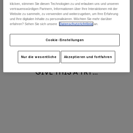
Hosen
klicken, stimmen Sie diesen Technologien zu und erlauben uns und unseren
Guards
Es tut uns leid, wir haben
Hosen
vertrauenswürdigen Partnern, Informationen über Ihre Interaktionen mit der
Hemden
Hosen
Website zu sammeln, zu verwenden und weiterzugeben, um Ihre Erfahrung
Brillen
momentan keine Produkte in
Alle anzeigen
und Ihre digitalen Inhalte zu personalisieren. Möchten Sie mehr darüber
Handschuhe
erfahren? Sehen Sie sich unsere
Datenschutzrichtlinie
an.
Socken
dieser Kategorie. Stöbern Sie hier
Kurze Hosen
in unseren Bestsellern:
Alle anzeigen
Jacken
Cookie-Einstellungen
Jacken
Damen
Protektoren
BEST SELLERS
T-Shirts & Tops
Handschuhe
Nur die wesentliche
Akzeptieren und fortfahren
Moto
Brillen
Hoodies und Pullover
GIVE THIS A TRY...
Protektoren
Helme
Jacken
Socken
Jerseys
Hosen
Brillen
Hosen
Taschen & Zubehör
Shirts
Stiefel
Socken
Alle anzeigen
Spare parts
Guards
Zubehör
Handschuhe
Kinder
Brillen
Ersatzteile