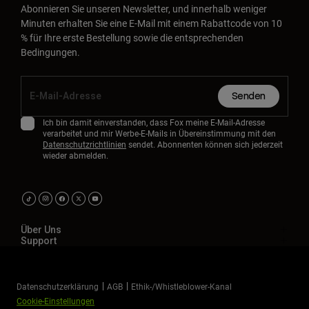
Abonnieren Sie unseren Newsletter, und innerhalb weniger
Zubehör
Minuten erhalten Sie eine E-Mail mit einem Rabattcode von 10
% für Ihre erste Bestellung sowie die entsprechenden
Alles in Accessoires
Bedingungen.
Taschen & Rucksäcke
Hüte & Mützen
Senden
Alle anzeigen
Ich bin damit einverstanden, dass Fox meine E-Mail-Adresse
verarbeitet und mir Werbe-E-Mails in Übereinstimmung mit den
Datenschutzrichtlinien
sendet. Abonnenten können sich jederzeit
wieder abmelden.
Über Uns
Support
Datenschutzerklärung
AGB
Ethik-/Whistleblower-Kanal
Cookie-Einstellungen