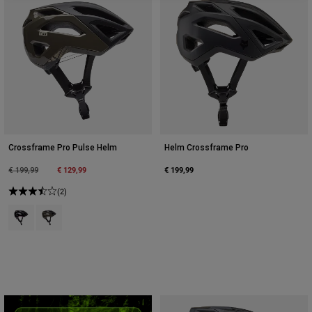
Jacken
Moto entdecken
T-shirts
Socken
Hoodies und Pullover
Alle anzeigen
Product Help
Alle anzeigen
MTB entdecken
Motorradausrüstung Ratgeber
Freizeitkleidung
Product Help
Zubehör
Helm-Pflegeanleitung
MTB Ratgeber
Tops
Stiefel-Pflegeanleitung
Hüte & Mützen
Crossframe Pro Pulse Helm
Helm Crossframe Pro
Hoodies und Pullover
Helm-Pflegeanleitung
Taschen & Rucksäcke
Price reduced from
to
€ 129,99
€ 199,99
€ 199,99
Jacken
Socken
(2)
Hosen
Stickers
Product swatch type of Staubrosa.
Product swatch type of Sand.
Kurze Hosen
Sonstiges Zubehör
Badehosen
Alle anzeigen
Alle anzeigen