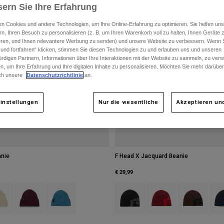
ern Sie Ihre Erfahrung
n Cookies und andere Technologien, um Ihre Online-Erfahrung zu optimieren. Sie helfen uns
rn, Ihren Besuch zu personalisieren (z. B. um Ihren Warenkorb voll zu halten, Ihnen Geräte z
ieren, und Ihnen relevantere Werbung zu senden) und unsere Website zu verbessern. Wenn S
 und fortfahren“ klicken, stimmen Sie diesen Technologien zu und erlauben uns und unseren
rdigen Partnern, Informationen über Ihre Interaktionen mit der Website zu sammeln, zu ve
n, um Ihre Erfahrung und Ihre digitalen Inhalte zu personalisieren. Möchten Sie mehr darübe
ch unsere
Datenschutzrichtlinie
an.
instellungen
Nur die wesentliche
Akzeptieren und
anie
F Head X Jacquard Beanie
€ 29,99
 type of Schwarz.
ct swatch type of Creme.
Product swatch type of Dunkles Kastanienbraun.
Product swatch type of Deep Blue.
Product swatch type of Schwarz.
Product swatch type of Ch
Product swatch
Prod