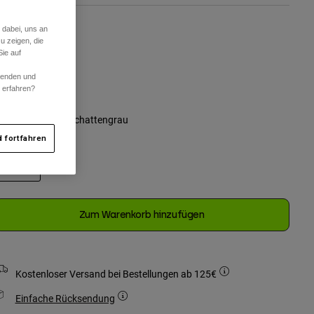
 dabei, uns an
u zeigen, die
ie auf
One Size
rwenden und
r erfahren?
ausgewählt
arben -
Dunkles Schattengrau
 fortfahren
ausgewählt
Zum Warenkorb hinzufügen
Kostenloser Versand bei Bestellungen ab 125€
Einfache Rücksendung