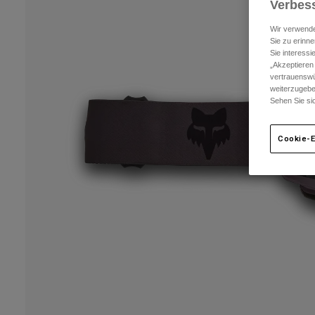
Verbess
Wir verwende
Sie zu erinne
Sie interess
„Akzeptieren
vertrauenswü
weiterzugebe
Sehen Sie si
Cookie-E