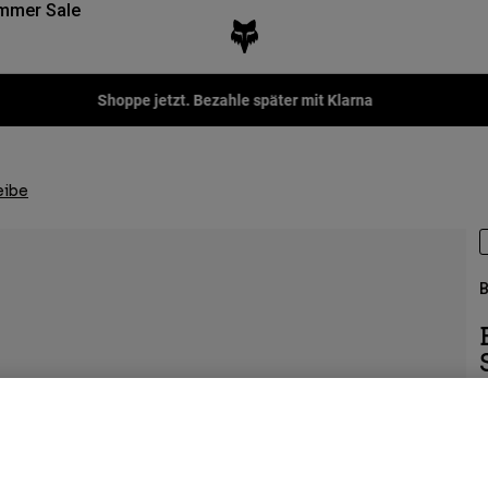
mmer Sale
Fox LAB Capsule Collection -
Jetzt kaufen
eibe
B
A
€