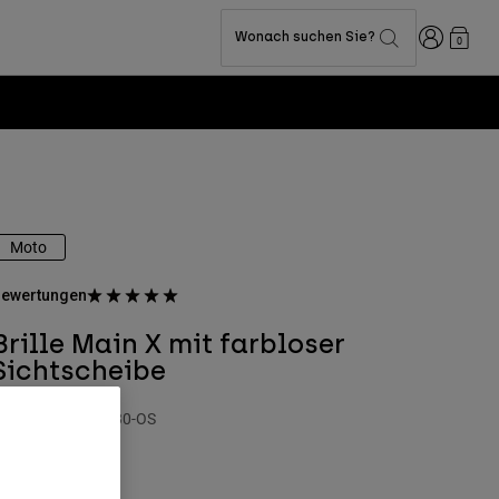
Anmelden
Wonach suchen Sie?
0
Moto
ewertungen
Brille Main X mit farbloser
Sichtscheibe
rtikelnr.
32988-330-OS
 44,99