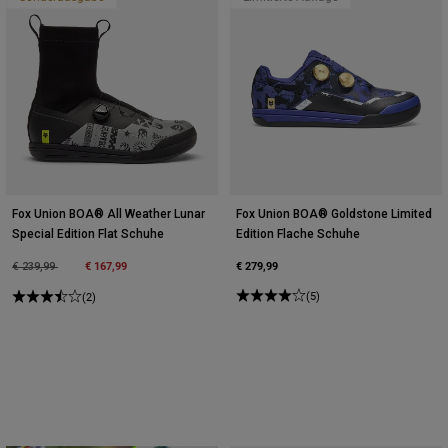
Fox Union BOA® All Weather Lunar
Fox Union BOA® Goldstone Limited
Special Edition Flat Schuhe
Edition Flache Schuhe
Price reduced from
to
€ 167,99
€ 279,99
€ 239,99
(5)
(2)