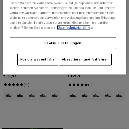
Jacken
unsere Website zu verbessern. Wenn Sie auf „Akzeptieren und fortfahren“
Moto entdecken
T-shirts
klicken, stimmen Sie diesen Technologien zu und erlauben uns und unseren
Socken
vertrauenswürdigen Partnern, Informationen über Ihre Interaktionen mit der
Hoodies und Pullover
Website zu sammeln, zu verwenden und weiterzugeben, um Ihre Erfahrung
Alle anzeigen
und Ihre digitalen Inhalte zu personalisieren. Möchten Sie mehr darüber
Product Help
Alle anzeigen
MTB entdecken
erfahren? Sehen Sie sich unsere
Datenschutzrichtlinie
an.
Motorradausrüstung Ratgeber
Freizeitkleidung
Cookie-Einstellungen
Product Help
Zubehör
Helm-Pflegeanleitung
MTB Ratgeber
Tops
Stiefel-Pflegeanleitung
Nur die wesentliche
Akzeptieren und fortfahren
Hüte & Mützen
Hoodies und Pullover
Helm-Pflegeanleitung
Schuhe Fox Union Canvas
Fox Union Flat
Taschen & Rucksäcke
Jacken
€ 119,99
€ 159,99
Socken
Hosen
(42)
(1)
Stickers
Kurze Hosen
Product swatch type of Adobe-Rot.
Product swatch type of Schwarz.
Product swatch type of Dunkles Schattengrau.
Product swatch type of Vintage-Weiß.
Product swatch type of Purple Dusk.
Product swatch type of Schwarz.
Product swatch type of Dun
Product swatch type
Product swatch
Product 
Sonstiges Zubehör
Badehosen
Alle anzeigen
Alle anzeigen