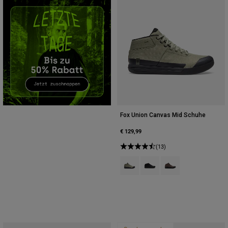
Zubehör
Alles in Accessoires
Taschen & Rucksäcke
Hüte & Mützen
Alle anzeigen
Fox Union Canvas Mid Schuhe
€ 129,99
(13)
Product swatch type of Adobe-Rot
Product swatch type of Sch
Product swatch type 