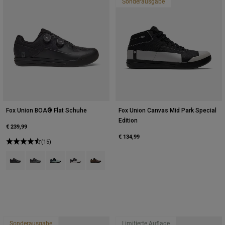
Sonderausgabe
Fox Union BOA® Flat Schuhe
Fox Union Canvas Mid Park Special
Edition
€ 239,99
€ 134,99
(15)
Product swatch type of Schwarz.
Product swatch type of Dunkles Schattengrau.
Product swatch type of Frostblau.
Product swatch type of Vintage-Weiß.
Product swatch type of Purple Dusk.
Sonderausgabe
Limitierte Auflage