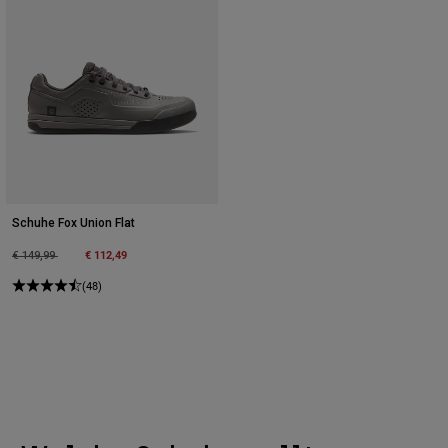
Schuhe Fox Union Flat
Price reduced from
to
€ 112,49
€ 149,99
(48)