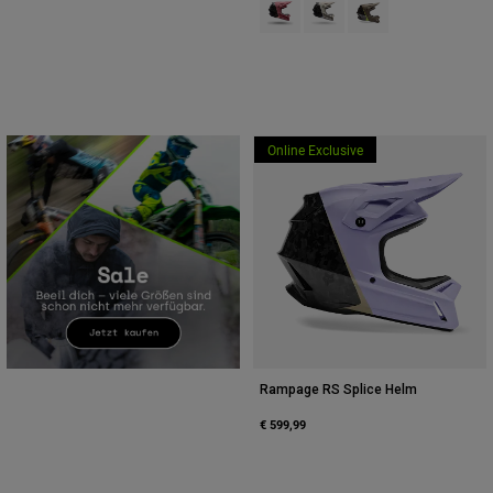
Product swatch type of Berry.
Product swatch type of Kre
Product swatch type o
Zubehör
Alles in Accessoires
Taschen & Rucksäcke
Hüte & Mützen
Online Exclusive
Alle anzeigen
Rampage RS Splice Helm
€ 599,99