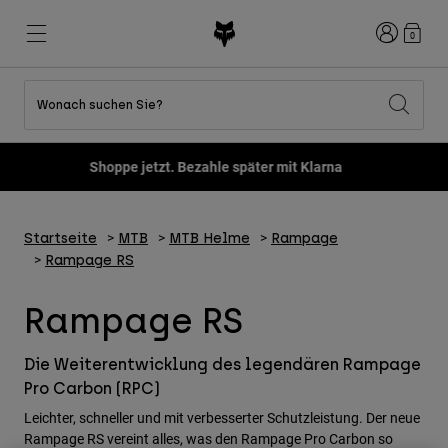
Anmelden
0
Wonach suchen Sie?
Alle Sale-Produkte anzeigen
Neues und Trends
Neues und Trends
Neues und Trends
Neue
Neue
Neue
Shoppe jetzt. Bezahle später mit Klarna
Best sellers
Best sellers
Best sellers
MTB
Flexair
Second Nature
Fox Lab
Second Nature
Bekleidung Sets
Fanwear
Startseite
MTB
MTB Helme
Rampage
Bekleidung Sets
Kinderkollektion
Keylooks
Helme
Rampage RS
Kinderkollektion
Lifestyle entdecken
Schuhe
Rampage RS
Herren
Jerseys
Helme
Jacken
Helme
T-Shirts & Tops
Die Weiterentwicklung des legendären Rampage
Hosen
Stiefel
Pro Carbon (RPC)
Hoodies und Pullover
Schuhe
Kurze Hosen
Leichter, schneller und mit verbesserter Schutzleistung. Der neue
Jacken
Trikots
Rampage RS vereint alles, was den Rampage Pro Carbon so
Handschuhe
Trikots