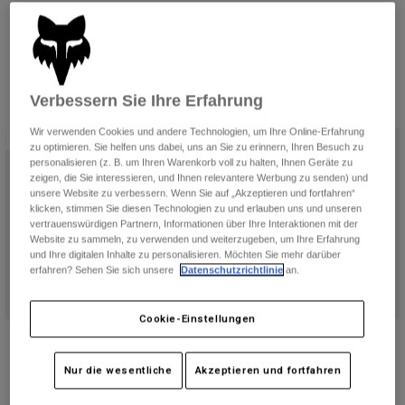
Hosen
ikonisch gemacht hat – und geht noch einen Schritt weiter. Der
Guards
Hosen
neue Maßstab für Downhill und Freeride.
Hemden
Hosen
Brillen
Alle anzeigen
Handschuhe
Socken
Kurze Hosen
Verbessern Sie Ihre Erfahrung
Alle anzeigen
6 Ergebnisse
Jacken
Filtern und Sortieren
Jacken
Damen
Wir verwenden Cookies und andere Technologien, um Ihre Online-Erfahrung
Limitierte Auflage
zu optimieren. Sie helfen uns dabei, uns an Sie zu erinnern, Ihren Besuch zu
Protektoren
personalisieren (z. B. um Ihren Warenkorb voll zu halten, Ihnen Geräte zu
T-Shirts & Tops
Handschuhe
Moto
zeigen, die Sie interessieren, und Ihnen relevantere Werbung zu senden) und
unsere Website zu verbessern. Wenn Sie auf „Akzeptieren und fortfahren“
Brillen
Hoodies und Pullover
klicken, stimmen Sie diesen Technologien zu und erlauben uns und unseren
Protektoren
Helme
vertrauenswürdigen Partnern, Informationen über Ihre Interaktionen mit der
Jacken
Socken
Website zu sammeln, zu verwenden und weiterzugeben, um Ihre Erfahrung
Jerseys
Hosen
und Ihre digitalen Inhalte zu personalisieren. Möchten Sie mehr darüber
Brillen
erfahren? Sehen Sie sich unsere
Datenschutzrichtlinie
an.
Hosen
Taschen & Zubehör
Shirts
Stiefel
Socken
Alle anzeigen
Cookie-Einstellungen
Spare parts
Guards
Rampage RS Vision Limited Edition
Rampage RS Crypt Helm
Zubehör
Helm
Handschuhe
€ 599,99
Nur die wesentliche
Akzeptieren und fortfahren
Kinder
€ 599,99
Brillen
Ersatzteile