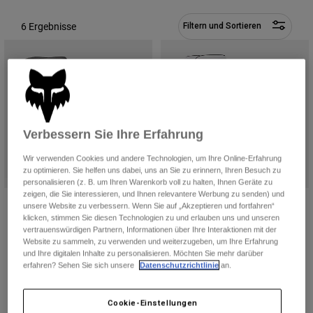
Hosen
Guards
Hosen
Hemden
6 Ergebnisse
Filtern und Sortieren
Hosen
Brillen
Alle anzeigen
Handschuhe
Socken
Kurze Hosen
Alle anzeigen
Jacken
Jacken
Damen
Protektoren
T-Shirts & Tops
Handschuhe
Verbessern Sie Ihre Erfahrung
Moto
Brillen
Hoodies und Pullover
Wir verwenden Cookies und andere Technologien, um Ihre Online-Erfahrung
Protektoren
Helme
zu optimieren. Sie helfen uns dabei, uns an Sie zu erinnern, Ihren Besuch zu
Jacken
personalisieren (z. B. um Ihren Warenkorb voll zu halten, Ihnen Geräte zu
Socken
Jerseys
zeigen, die Sie interessieren, und Ihnen relevantere Werbung zu senden) und
Hosen
Brillen
Crossboots Comp Jugend
Comp Boots für Jugendliche
unsere Website zu verbessern. Wenn Sie auf „Akzeptieren und fortfahren“
Hosen
Taschen & Zubehör
klicken, stimmen Sie diesen Technologien zu und erlauben uns und unseren
Shirts
€ 259,99
Price reduced from
to
€ 161,99
€ 269,99
vertrauenswürdigen Partnern, Informationen über Ihre Interaktionen mit der
Stiefel
Socken
Alle anzeigen
Website zu sammeln, zu verwenden und weiterzugeben, um Ihre Erfahrung
(9)
(1)
Spare parts
Guards
und Ihre digitalen Inhalte zu personalisieren. Möchten Sie mehr darüber
Product swatch type of Schwarz.
Product swatch type of Schwarz/Grau.
Product swatch type of Weiß.
Product swatch type of Orange/Ye
Product swatch type of Wei
Zubehör
erfahren? Sehen Sie sich unsere
Datenschutzrichtlinie
an.
Handschuhe
Kinder
Brillen
Ersatzteile
Cookie-Einstellungen