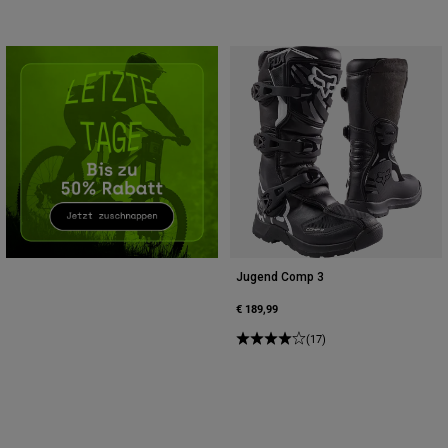
Zubehör
Alles in Accessoires
Taschen & Rucksäcke
Hüte & Mützen
Alle anzeigen
Jugend Comp 3
€ 189,99
(17)