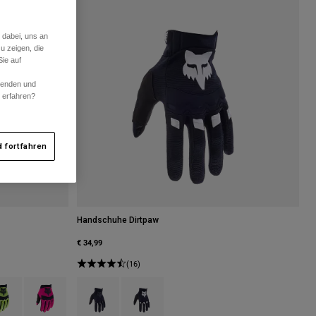
 dabei, uns an
u zeigen, die
ie auf
rwenden und
r erfahren?
 fortfahren
Handschuhe Dirtpaw
€ 34,99
(16)
Fluoreszierendes Orange.
 type of Fluoreszierendes Rot.
uct swatch type of Fluoreszierendes Gelb.
Product swatch type of Rosa.
Product swatch type of Schwarz.
Product swatch type of Schwarz/Weiß.