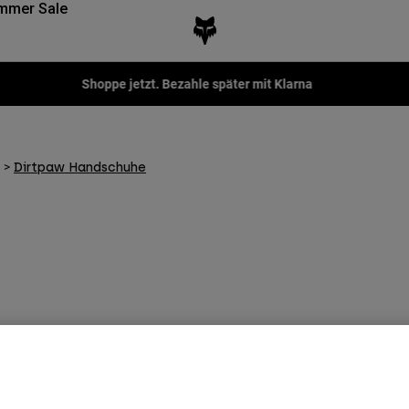
mmer Sale
Shoppe jetzt. Bezahle später mit Klarna
Dirtpaw Handschuhe