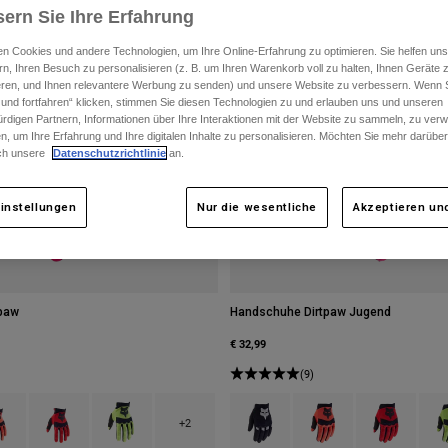
ern Sie Ihre Erfahrung
n Cookies und andere Technologien, um Ihre Online-Erfahrung zu optimieren. Sie helfen uns
rn, Ihren Besuch zu personalisieren (z. B. um Ihren Warenkorb voll zu halten, Ihnen Geräte z
ieren, und Ihnen relevantere Werbung zu senden) und unsere Website zu verbessern. Wenn S
 und fortfahren“ klicken, stimmen Sie diesen Technologien zu und erlauben uns und unseren
rdigen Partnern, Informationen über Ihre Interaktionen mit der Website zu sammeln, zu ve
n, um Ihre Erfahrung und Ihre digitalen Inhalte zu personalisieren. Möchten Sie mehr darübe
ch unsere
Datenschutzrichtlinie
an.
instellungen
Nur die wesentliche
Akzeptieren und
paw
Handschuhe Dirtpaw Jugend
€ 32,99
(9)
type of Blau.
ct swatch type of Fluoreszierendes Orange.
Product swatch type of Fluoreszierendes Rot.
Product swatch type of Fluoreszierendes Gelb.
Product swatch type of Schwarz.
Product swatch type of 
Product swatch
Prod
+2